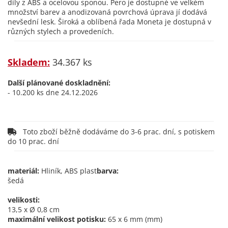
díly z ABS a ocelovou sponou. Pero je dostupné ve velkém
množství barev a anodizovaná povrchová úprava jí dodává
nevšední lesk. Široká a oblíbená řada Moneta je dostupná v
různých stylech a provedeních.
Skladem:
34.367 ks
Další plánované doskladnění:
- 10.200 ks dne 24.12.2026
Toto zboží běžně dodáváme do 3-6 prac. dní, s potiskem
do 10 prac. dní
materiál:
Hliník, ABS plast
barva:
šedá
velikosti:
13,5 x Ø 0,8 cm
maximální velikost potisku:
65 x 6 mm (mm)