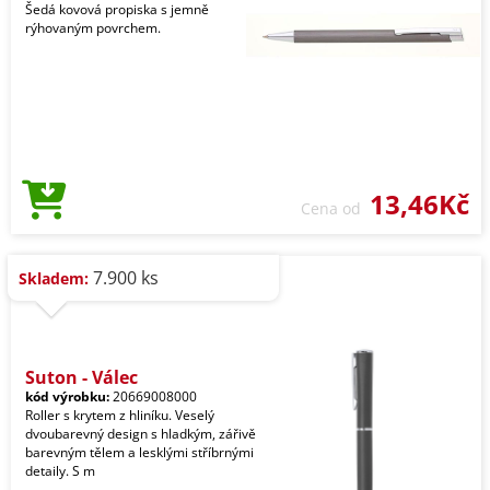
Šedá kovová propiska s jemně
rýhovaným povrchem.
13,46Kč
Cena od
7.900 ks
Skladem:
Suton - Válec
kód výrobku:
20669008000
Roller s krytem z hliníku. Veselý
dvoubarevný design s hladkým, zářivě
barevným tělem a lesklými stříbrnými
detaily. S m