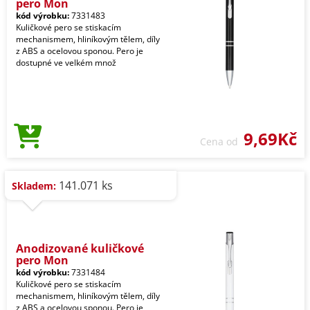
pero Mon
kód výrobku:
7331483
Kuličkové pero se stiskacím
mechanismem, hliníkovým tělem, díly
z ABS a ocelovou sponou. Pero je
dostupné ve velkém množ
9,69Kč
Cena od
141.071 ks
Skladem:
Anodizované kuličkové
pero Mon
kód výrobku:
7331484
Kuličkové pero se stiskacím
mechanismem, hliníkovým tělem, díly
z ABS a ocelovou sponou. Pero je