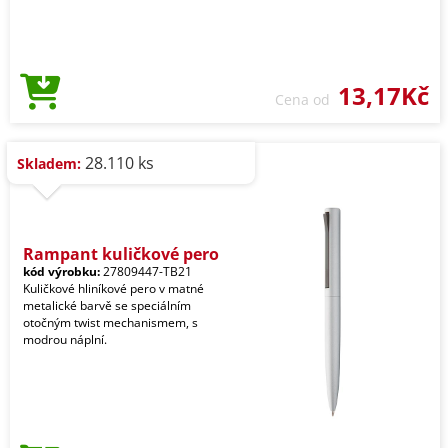
13,17Kč
Cena od
28.110 ks
Skladem:
Rampant kuličkové pero
kód výrobku:
27809447-TB21
Kuličkové hliníkové pero v matné
metalické barvě se speciálním
otočným twist mechanismem, s
modrou náplní.