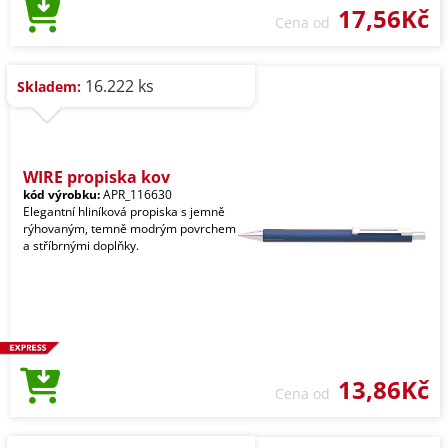
17,56Kč
Cena od
16.222 ks
Skladem:
WIRE propiska kov
kód výrobku:
APR_116630
Elegantní hliníková propiska s jemně
rýhovaným, temně modrým povrchem
a stříbrnými doplňky.
13,86Kč
Cena od