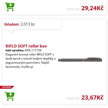
29,24Kč
Cena od
2.013 ks
Skladem:
RIFLO SOFT roller kov
kód výrobku:
APR_117159
Elegantní kovový roller RIFLO SOFT v
šedé barvě s tmavě šedými doplňky a
pogumovaným povrchem. Náplň
keramická, modře pí
23,67Kč
Cena od