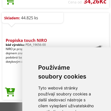
34,26Kč
Cena od
44.825 ks
Skladem:
Propiska touch NIRO
kód výrobku:
PDA_19656-00
NIRO je propiskou s překvapujícím
dojmem značkování. Barva gravíru je
podobná barvě části touch pro práci s
dotykovým di
Používáme
soubory cookies
Tyto webové stránky
17,82Kč
používají soubory cookies a
Cena od
další sledovací nástroje s
cílem vylepšení uživatelského