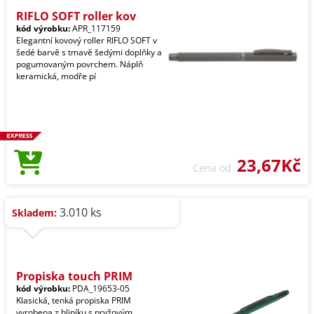
RIFLO SOFT roller kov
kód výrobku:
APR_117159
Elegantní kovový roller RIFLO SOFT v
šedé barvě s tmavě šedými doplňky a
pogumovaným povrchem. Náplň
keramická, modře pí
23,67Kč
Cena od
3.010 ks
Skladem:
Propiska touch PRIM
kód výrobku:
PDA_19653-05
Klasická, tenká propiska PRIM
vyrobena z hliníku s pryžovým