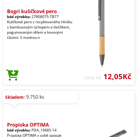
Bogri kuličkové pero
kód výrobku:
27808075-TB77
Kuličkové pero z recyklovaného hliníku
s bambusovým úchopem a tlačítkem,
pogumovaným tělem a kovovými
částmi. S modrou n
12,05Kč
Cena od
9.750 ks
Skladem:
Propiska OPTIMA
kód výrobku:
PDA_19685-14
Propiska OPTIMA v sobě spojuje