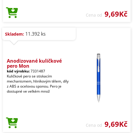
9,69Kč
Cena od
11.392 ks
Skladem:
Anodizované kuličkové
pero Mon
kód výrobku:
7331487
Kuličkové pero se stiskacím
mechanismem, hliníkovým tělem, díly
z ABS a ocelovou sponou. Pero je
dostupné ve velkém množ
9,69Kč
Cena od