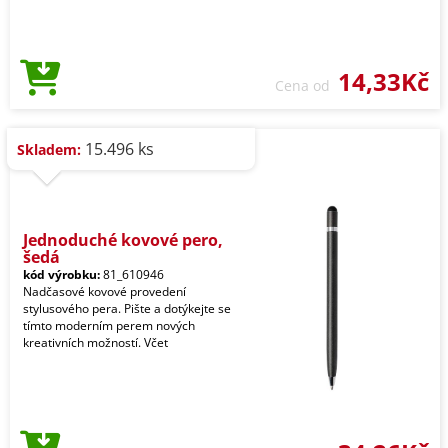
14,33Kč
Cena od
15.496 ks
Skladem:
Jednoduché kovové pero,
šedá
kód výrobku:
81_610946
Nadčasové kovové provedení
stylusového pera. Pište a dotýkejte se
tímto moderním perem nových
kreativních možností. Včet