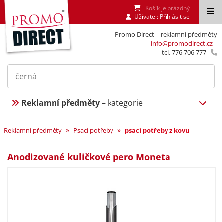
Košík je prázdný
Uživatel:
Přihlásit se
Promo Direct – reklamní předměty
info@promodirect.cz
tel. 776 706 777
Reklamní předměty
– kategorie
»
»
Reklamní předměty
Psací potřeby
psací potřeby z kovu
Anodizované kuličkové pero Moneta