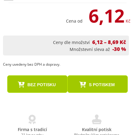
6,12
Cena od
Kč
6,12 – 8,69 Kč
Ceny dle množství
-30 %
Množstevní sleva až
Ceny uvedeny bez DPH a dopravy.
BEZ POTISKU
S POTISKEM
Firma s tradicí
Kvalitní potisk
21 let na trhu
Předměty Vám potiskneme