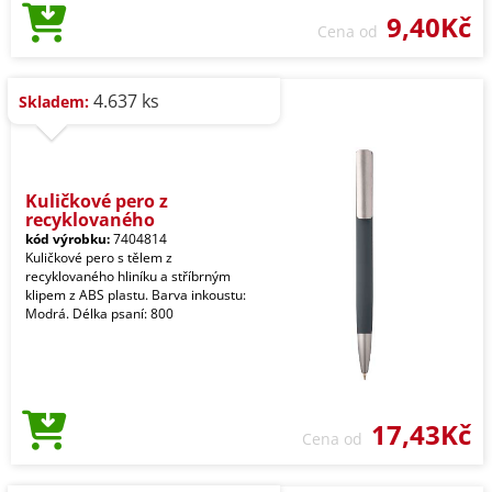
9,40Kč
Cena od
4.637 ks
Skladem:
Kuličkové pero z
recyklovaného
kód výrobku:
7404814
Kuličkové pero s tělem z
recyklovaného hliníku a stříbrným
klipem z ABS plastu. Barva inkoustu:
Modrá. Délka psaní: 800
17,43Kč
Cena od