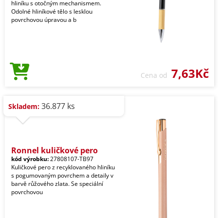
hliníku s otočným mechanismem.
Odolné hliníkové tělo s lesklou
povrchovou úpravou a b
7,63Kč
Cena od
36.877 ks
Skladem:
Ronnel kuličkové pero
kód výrobku:
27808107-TB97
Kuličkové pero z recyklovaného hliníku
s pogumovaným povrchem a detaily v
barvě růžového zlata. Se speciální
povrchovou