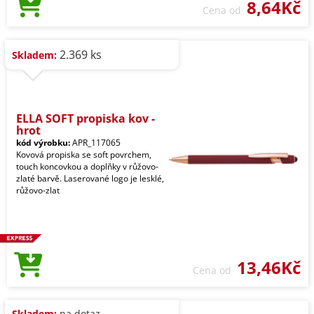
8,64Kč
Cena od
2.369 ks
Skladem:
ELLA SOFT propiska kov -
hrot
kód výrobku:
APR_117065
Kovová propiska se soft povrchem,
touch koncovkou a doplňky v růžovo-
zlaté barvě. Laserované logo je lesklé,
růžovo-zlat
13,46Kč
Cena od
Skladem:
na dotaz