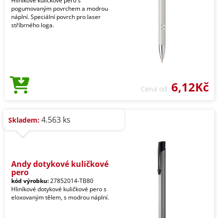
Hliníkové kuličkové pero s
pogumovaným povrchem a modrou
náplní. Speciální povrch pro laser
stříbrného loga.
6,12Kč
Cena od
4.563 ks
Skladem:
Andy dotykové kuličkové
pero
kód výrobku:
27852014-TB80
Hliníkové dotykové kuličkové pero s
eloxovaným tělem, s modrou náplní.