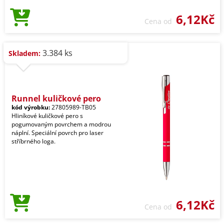
6,12Kč
Cena od
3.384 ks
Skladem:
Runnel kuličkové pero
kód výrobku:
27805989-TB05
Hliníkové kuličkové pero s
pogumovaným povrchem a modrou
náplní. Speciální povrch pro laser
stříbrného loga.
6,12Kč
Cena od