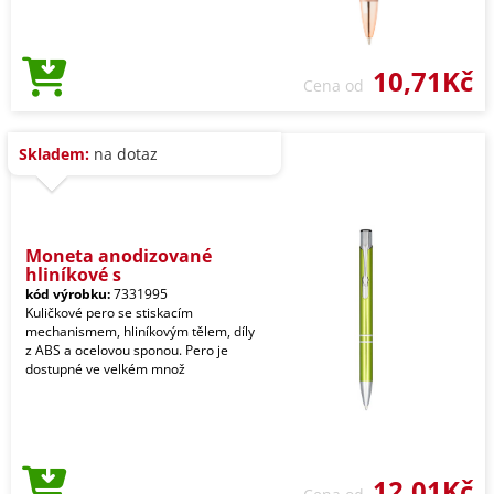
10,71Kč
Cena od
Skladem:
na dotaz
Moneta anodizované
hliníkové s
kód výrobku:
7331995
Kuličkové pero se stiskacím
mechanismem, hliníkovým tělem, díly
z ABS a ocelovou sponou. Pero je
dostupné ve velkém množ
12,01Kč