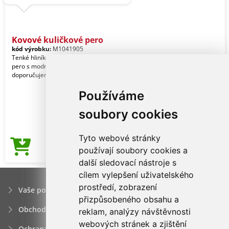
Kovové kuličkové pero
kód výrobku:
M1041905
Tenké hliníkové elegantní kuličkové
pero s modrou náplní. Jako potisk
doporučujeme gravírování.
Používáme
soubory cookies
Tyto webové stránky
12,40Kč
používají soubory cookies a
Cena od
další sledovací nástroje s
cílem vylepšení uživatelského
prostředí, zobrazení
Vaše poptávka
přizpůsobeného obsahu a
Obchodní podmínky
reklam, analýzy návštěvnosti
webových stránek a zjištění
Ochrana osobních údajú