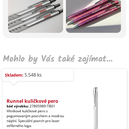
Mohlo by Vás také zajímat...
5.548 ks
Skladem:
Runnel kuličkové pero
kód výrobku:
27805989-TB01
Hliníkové kuličkové pero s
pogumovaným povrchem a modrou
náplní. Speciální povrch pro laser
stříbrného loga.