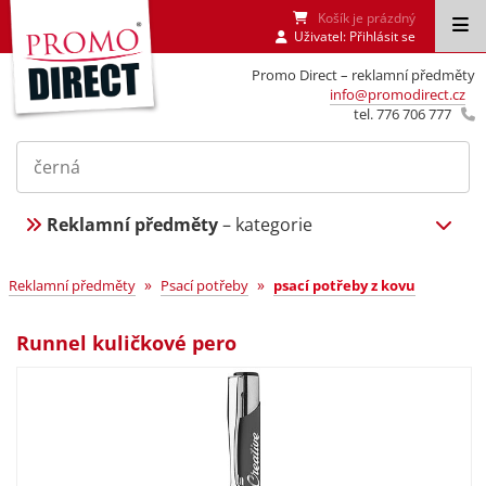
Košík je prázdný
Uživatel:
Přihlásit se
Promo Direct – reklamní předměty
info@promodirect.cz
tel. 776 706 777
Reklamní předměty
– kategorie
»
»
Reklamní předměty
Psací potřeby
psací potřeby z kovu
Runnel kuličkové pero