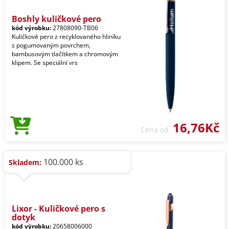
Boshly kuličkové pero
kód výrobku:
27808090-TB06
Kuličkové pero z recyklovaného hliníku
s pogumovaným povrchem,
bambusovým tlačítkem a chromovým
klipem. Se speciální vrs
16,76Kč
Cena od
100.000 ks
Skladem:
Lixor - Kuličkové pero s
dotyk
kód výrobku:
20658006000