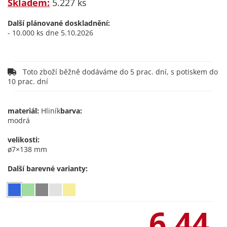
Skladem:
5.227 ks
Další plánované doskladnění:
- 10.000 ks dne 5.10.2026
Toto zboží běžně dodáváme do 5 prac. dní, s potiskem do
10 prac. dní
materiál:
Hliník
barva:
modrá
velikosti:
ø7×138 mm
Další barevné varianty:
6,44