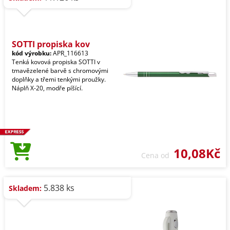
SOTTI propiska kov
kód výrobku:
APR_116613
Tenká kovová propiska SOTTI v
tmavězelené barvě s chromovými
doplňky a třemi tenkými proužky.
Náplň X-20, modře píšící.
10,08Kč
Cena od
5.838 ks
Skladem: