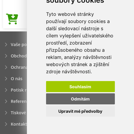
soubory cookies
Tyto webové stránky
13,17Kč
používají soubory cookies a
Cena od
další sledovací nástroje s
cílem vylepšení uživatelského
prostředí, zobrazení
Vaše poptávka
přizpůsobeného obsahu a
Obchodní podmínky
reklam, analýzy návštěvnosti
webových stránek a zjištění
Ochrana osobních údajú
zdroje návštěvnosti.
O nás
Souhlasím
Potisk reklamních předmětů
Odmítám
Reference
Upravit mé předvolby
Tiskové zprávy
Kontakt