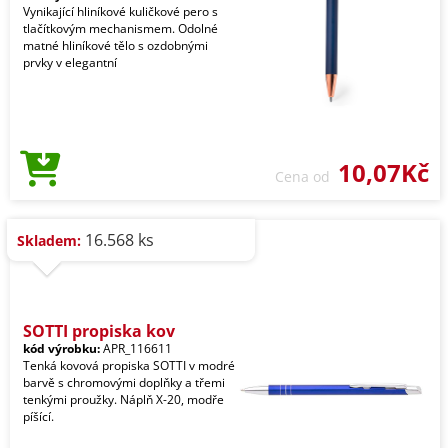
Vynikající hliníkové kuličkové pero s
tlačítkovým mechanismem. Odolné
matné hliníkové tělo s ozdobnými
prvky v elegantní
10,07Kč
Cena od
16.568 ks
Skladem:
SOTTI propiska kov
kód výrobku:
APR_116611
Tenká kovová propiska SOTTI v modré
barvě s chromovými doplňky a třemi
tenkými proužky. Náplň X-20, modře
píšící.