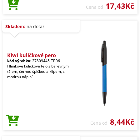
17,43Kč
Cena od
Skladem:
na dotaz
Kiwi kuličkové pero
kód výrobku:
27809445-TB06
Hliníkové kuličkové tělo s barevným
tělem, černou špičkou a klipem, s
modrou náplní.
8,44Kč
Cena od