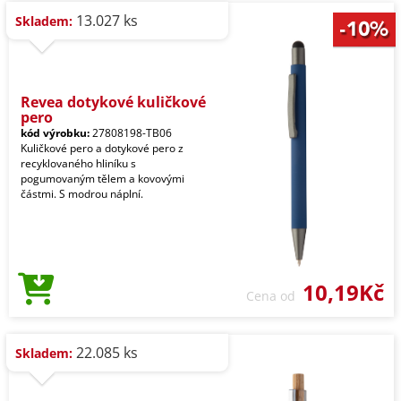
13.027 ks
Skladem:
Revea dotykové kuličkové
pero
kód výrobku:
27808198-TB06
Kuličkové pero a dotykové pero z
recyklovaného hliníku s
pogumovaným tělem a kovovými
částmi. S modrou náplní.
10,19Kč
Cena od
22.085 ks
Skladem: