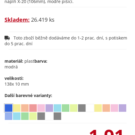
náplň X-20 (106mm), modře píšící.
Skladem:
26.419 ks
Toto zboží běžně dodáváme do 1-2 prac. dní, s potiskem
do 5 prac. dní
materiál:
plast
barva:
modrá
velikosti:
138x 10 mm
Další barevné varianty: