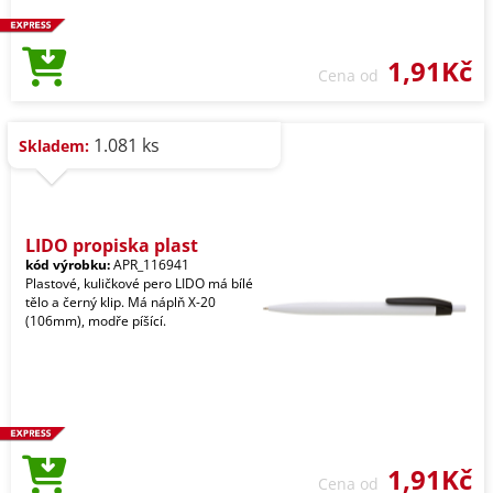
1,91Kč
Cena od
1.081 ks
Skladem:
LIDO propiska plast
kód výrobku:
APR_116941
Plastové, kuličkové pero LIDO má bílé
tělo a černý klip. Má náplň X-20
(106mm), modře píšící.
1,91Kč
Cena od