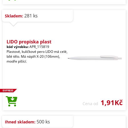
281 ks
Skladem:
LIDO propiska plast
kód výrobku:
APR_115819
Plastové, kuličkové pero LIDO má celé,
bílé tělo. Má náplň X-20 (106mm),
modře píšící.
1,91Kč
Cena od
500 ks
Ihned skladem: