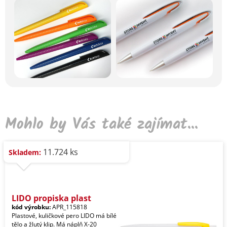
Mohlo by Vás také zajímat...
11.724 ks
Skladem:
LIDO propiska plast
kód výrobku:
APR_115818
Plastové, kuličkové pero LIDO má bílé
tělo a žlutý klip. Má náplň X-20