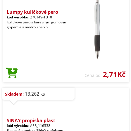
Lumpy kuličkové pero
kód výrobku:
276149-TB10
Kuličkové pero s barevným gumovým
gripem a s modrou náplní.
2,71Kč
Cena od
13.262 ks
Skladem:
SINAY propiska plast
kód výrobku:
APR_116538
Plastová propiska SINAY s efektem