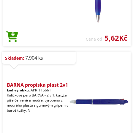
5,62Kč
Cena od
7.904 ks
Skladem:
BARNA propiska plast 2v1
kód výrobku:
APR_116661
Kuličkové pero BARNA - 2 v 1, tzn.,že
píše červeně a modře, vyrobeno z
modrého plastu s gumovým gripem v
barvě tužky. N