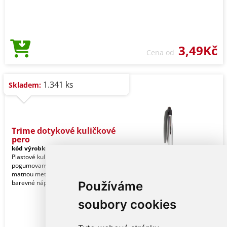
3,49Kč
Cena od
1.341 ks
Skladem:
Trime dotykové kuličkové
pero
kód výrobku:
27809443-TB21
Plastové kuličkové a dotykové pero s
pogumovaným úchopem a tělem s
matnou metalickou úpravou. Tři
barevné náplně: modrá,
Používáme
soubory cookies