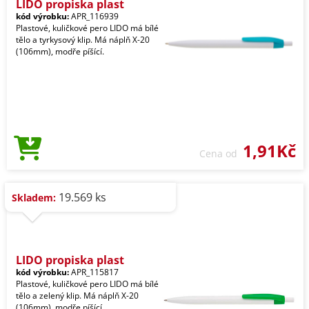
LIDO propiska plast
kód výrobku:
APR_116939
Plastové, kuličkové pero LIDO má bílé
tělo a tyrkysový klip. Má náplň X-20
(106mm), modře píšící.
1,91Kč
Cena od
19.569 ks
Skladem:
LIDO propiska plast
kód výrobku:
APR_115817
Plastové, kuličkové pero LIDO má bílé
tělo a zelený klip. Má náplň X-20
(106mm), modře píšící.