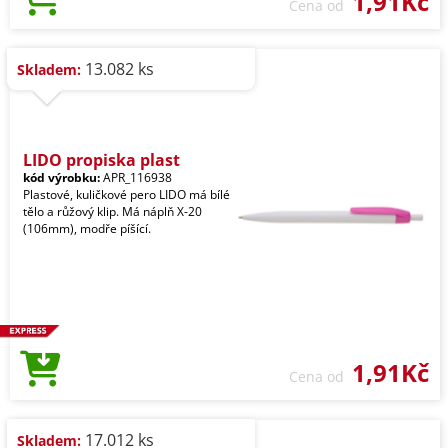
1,91Kč
Cena od
13.082 ks
Skladem:
LIDO propiska plast
kód výrobku:
APR_116938
Plastové, kuličkové pero LIDO má bílé
tělo a růžový klip. Má náplň X-20
(106mm), modře píšící.
1,91Kč
Cena od
17.012 ks
Skladem: