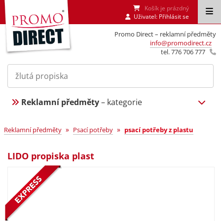
Košík je prázdný
Uživatel:
Přihlásit se
Promo Direct – reklamní předměty
info@promodirect.cz
tel. 776 706 777
Reklamní předměty
– kategorie
»
»
Reklamní předměty
Psací potřeby
psací potřeby z plastu
LIDO propiska plast