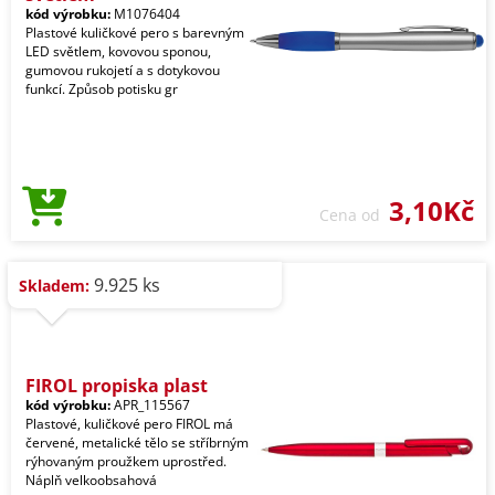
kód výrobku:
M1076404
Plastové kuličkové pero s barevným
LED světlem, kovovou sponou,
gumovou rukojetí a s dotykovou
funkcí. Způsob potisku gr
3,10Kč
Cena od
9.925 ks
Skladem:
FIROL propiska plast
kód výrobku:
APR_115567
Plastové, kuličkové pero FIROL má
červené, metalické tělo se stříbrným
rýhovaným proužkem uprostřed.
Náplň velkoobsahová