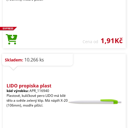
1,91Kč
Cena od
10.266 ks
Skladem:
LIDO propiska plast
kód výrobku:
APR_116940
Plastové, kuličkové pero LIDO má bílé
tělo a světle zelený klip. Má náplň X-20
(106mm), modře píšící.