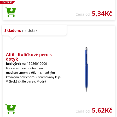
5,34Kč
Cena od
Skladem:
na dotaz
Alfil - Kuličkové pero s
dotyk
kód výrobku:
15926019000
Kuličkové pero s otočným
mechanismem a tělem s hladkým
kovovým povrchem. Chromovaný klip.
V široké škále barev. Modrý in
5,62Kč
Cena od