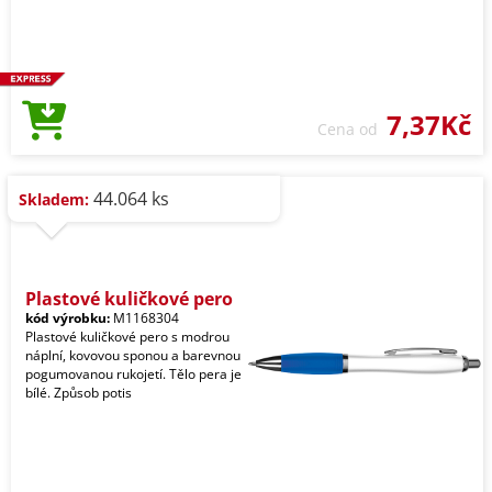
7,37Kč
Cena od
44.064 ks
Skladem:
Plastové kuličkové pero
kód výrobku:
M1168304
Plastové kuličkové pero s modrou
náplní, kovovou sponou a barevnou
pogumovanou rukojetí. Tělo pera je
bílé. Způsob potis