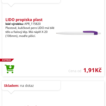
LIDO propiska plast
kód výrobku:
APR_115820
Plastové, kuličkové pero LIDO má bílé
tělo a fialový klip. Má náplň X-20
(106mm), modře píšící.
1,91Kč
Cena od
Skladem:
na dotaz