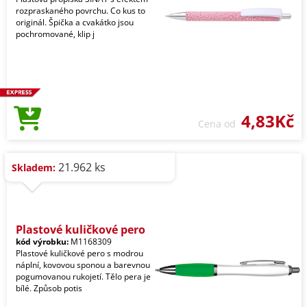
rozpraskaného povrchu. Co kus to
originál. Špička a cvakátko jsou
pochromované, klip j
4,83Kč
Cena od
21.962 ks
Skladem:
Plastové kuličkové pero
kód výrobku:
M1168309
Plastové kuličkové pero s modrou
náplní, kovovou sponou a barevnou
pogumovanou rukojetí. Tělo pera je
bílé. Způsob potis