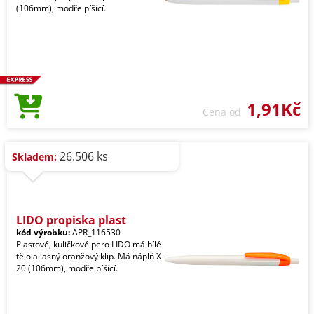
(106mm), modře píšící.
1,91Kč
Cena od
26.506 ks
Skladem:
LIDO propiska plast
kód výrobku:
APR_116530
Plastové, kuličkové pero LIDO má bílé
tělo a jasný oranžový klip. Má náplň X-
20 (106mm), modře píšící.