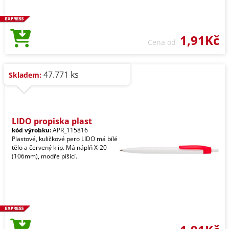
1,91Kč
Cena od
47.771 ks
Skladem:
LIDO propiska plast
kód výrobku:
APR_115816
Plastové, kuličkové pero LIDO má bílé
tělo a červený klip. Má náplň X-20
(106mm), modře píšící.