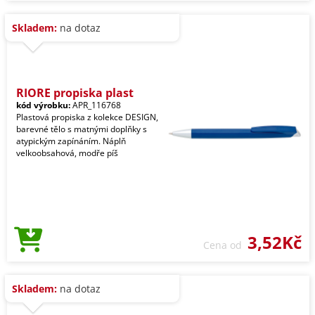
Skladem:
na dotaz
RIORE propiska plast
kód výrobku:
APR_116768
Plastová propiska z kolekce DESIGN,
barevné tělo s matnými doplňky s
atypickým zapínáním. Náplň
velkoobsahová, modře píš
3,52Kč
Cena od
Skladem:
na dotaz