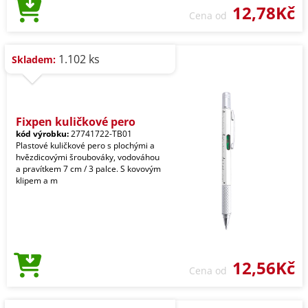
12,78Kč
Cena od
1.102 ks
Skladem:
Fixpen kuličkové pero
kód výrobku:
27741722-TB01
Plastové kuličkové pero s plochými a
hvězdicovými šroubováky, vodováhou
a pravítkem 7 cm / 3 palce. S kovovým
klipem a m
12,56Kč
Cena od