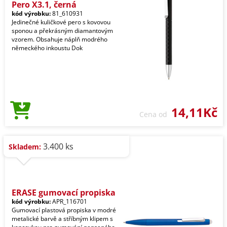
Pero X3.1, černá
kód výrobku:
81_610931
Jedinečné kuličkové pero s kovovou
sponou a překrásným diamantovým
vzorem. Obsahuje náplň modrého
německého inkoustu Dok
14,11Kč
Cena od
3.400 ks
Skladem:
ERASE gumovací propiska
kód výrobku:
APR_116701
Gumovací plastová propiska v modré
metalické barvě a stříbným klipem s