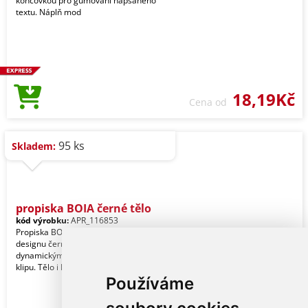
koncovkou pro gumování napsaného
textu. Náplň mod
18,19Kč
Cena od
95 ks
Skladem:
propiska BOIA černé tělo
kód výrobku:
APR_116853
Propiska BOIA v minimalistickém
designu černého oválného těla s
dynamickým tvarem bílého masivního
klipu. Tělo i klip na
Používáme