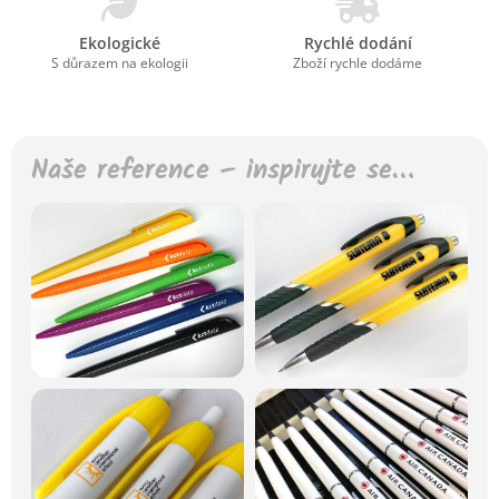
Ekologické
Rychlé dodání
S důrazem na ekologii
Zboží rychle dodáme
Naše reference – inspirujte se…