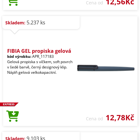
12,56Kč
Cena od
5.237 ks
Skladem:
FIBIA GEL propiska gelová
kód výrobku:
APR_117183
Gelová propiska s víčkem, soft povrch
v šedé barvě, černý designový klip.
Náplň gelová velkokapacitní.
12,78Kč
Cena od
9.103 ks
Skladem: