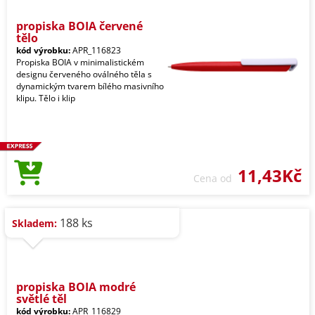
propiska BOIA červené
tělo
kód výrobku:
APR_116823
Propiska BOIA v minimalistickém
designu červeného oválného těla s
dynamickým tvarem bílého masivního
klipu. Tělo i klip
11,43Kč
Cena od
188 ks
Skladem:
propiska BOIA modré
světlé těl
kód výrobku:
APR_116829