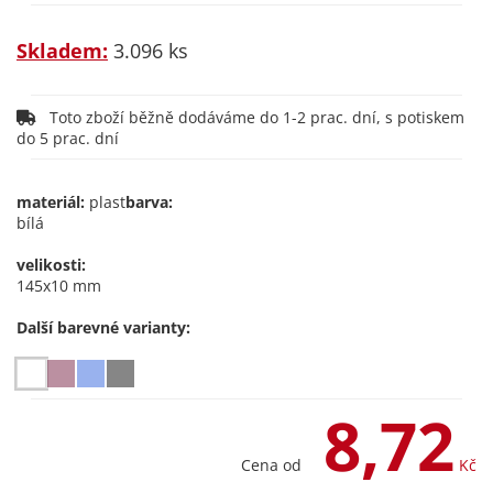
Skladem:
3.096 ks
Toto zboží běžně dodáváme do 1-2 prac. dní, s potiskem
do 5 prac. dní
materiál:
plast
barva:
bílá
velikosti:
145x10 mm
Další barevné varianty:
8,72
Cena od
Kč