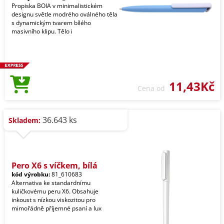
Propiska BOIA v minimalistickém
designu světle modrého oválného těla
s dynamickým tvarem bílého
masivního klipu. Tělo i
11,43Kč
Cena od
36.643 ks
Skladem:
Pero X6 s víčkem, bílá
kód výrobku:
81_610683
Alternativa ke standardnímu
kuličkovému peru X6. Obsahuje
inkoust s nízkou viskozitou pro
mimořádně příjemné psaní a lux