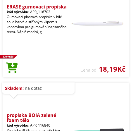
ERASE gumovací propiska
kód výrobku:
APR_116702
Gumovací plastová propiska v bílé
solid barvě a stříbným klipem s
koncovkou pro gumování napsaného
textu. Náplň modrá, g
18,19Kč
Cena od
Skladem:
na dotaz
propiska BOIA zelené
foam tělo
kód výrobku:
APR_116840
Propiska BOIA v minimalistickém