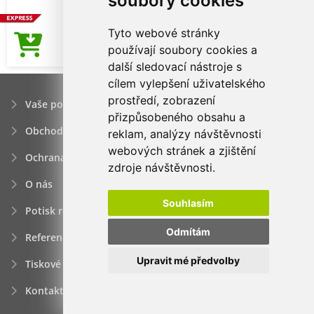
soubory cookies
Tyto webové stránky
11,43Kč
používají soubory cookies a
Cena od
další sledovací nástroje s
cílem vylepšení uživatelského
prostředí, zobrazení
Vaše poptávka
přizpůsobeného obsahu a
Obchodní podmínky
reklam, analýzy návštěvnosti
webových stránek a zjištění
Ochrana osobních údajú
zdroje návštěvnosti.
O nás
Souhlasím
Potisk reklamních předmětů
Odmítám
Reference
Upravit mé předvolby
Tiskové zprávy
Kontakt