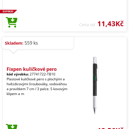
11,43Kč
Cena od
559 ks
Skladem:
Fixpen kuličkové pero
kód výrobku:
27741722-TB10
Plastové kuličkové pero s plochými a
hvězdicovými šroubováky, vodováhou
a pravítkem 7 cm / 3 palce. S kovovým
klipem a m