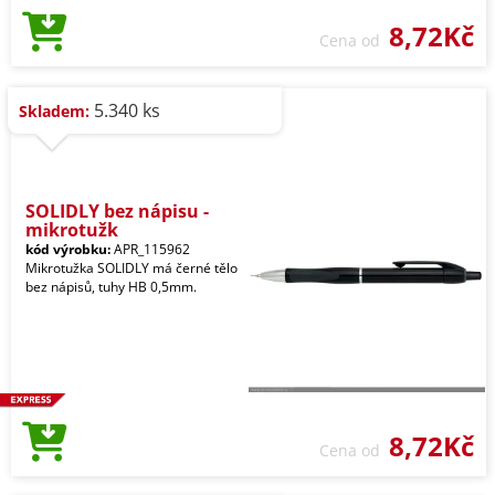
8,72Kč
Cena od
5.340 ks
Skladem:
SOLIDLY bez nápisu -
mikrotužk
kód výrobku:
APR_115962
Mikrotužka SOLIDLY má černé tělo
bez nápisů, tuhy HB 0,5mm.
8,72Kč
Cena od