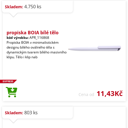
4.750 ks
Skladem:
propiska BOIA bílé tělo
kód výrobku:
APR_116868
Propiska BOIA v minimalistickém
designu bílého oválného těla s
dynamickým tvarem bílého masivního
klipu. Tělo i klip nab
11,43Kč
Cena od
803 ks
Skladem: