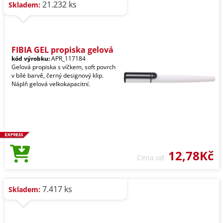
21.232 ks
Skladem:
FIBIA GEL propiska gelová
kód výrobku:
APR_117184
Gelová propiska s víčkem, soft povrch
v bílé barvě, černý designový klip.
Náplň gelová velkokapacitní.
12,78Kč
Cena od
7.417 ks
Skladem: