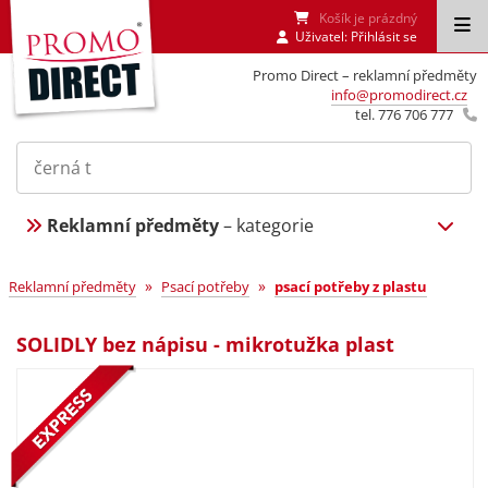
Košík je prázdný
Uživatel:
Přihlásit se
Promo Direct – reklamní předměty
info@promodirect.cz
tel. 776 706 777
Reklamní předměty
– kategorie
»
»
Reklamní předměty
Psací potřeby
psací potřeby z plastu
SOLIDLY bez nápisu - mikrotužka plast