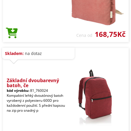
168,75Kč
Cena od
Skladem:
na dotaz
Základní dvoubarevný
batoh, če
kód výrobku:
81_760024
Kompaktní lehký dvoutónový batoh
vyrobený z polyesteru 600D pro
každodenní použití. S přední kapsou
na zip pro snadný p