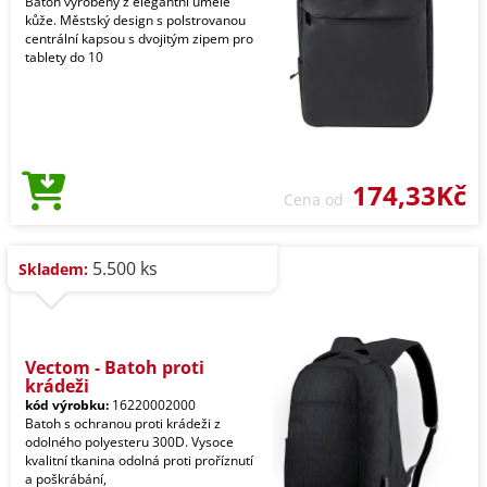
Batoh vyrobený z elegantní umělé
kůže. Městský design s polstrovanou
centrální kapsou s dvojitým zipem pro
tablety do 10
174,33Kč
Cena od
5.500 ks
Skladem:
Vectom - Batoh proti
krádeži
kód výrobku:
16220002000
Batoh s ochranou proti krádeži z
odolného polyesteru 300D. Vysoce
kvalitní tkanina odolná proti proříznutí
a poškrábání,