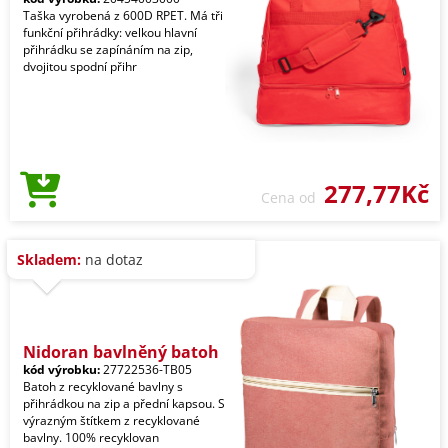
Taška vyrobená z 600D RPET. Má tři
funkční přihrádky: velkou hlavní
přihrádku se zapínáním na zip,
dvojitou spodní přihr
277,77Kč
Cena od
Skladem:
na dotaz
Nidoran bavlněný batoh
kód výrobku:
27722536-TB05
Batoh z recyklované bavlny s
přihrádkou na zip a přední kapsou. S
výrazným štítkem z recyklované
bavlny. 100% recyklovan