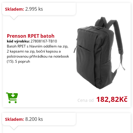
2.995 ks
Skladem:
Prenson RPET batoh
kód výrobku:
27808167-TB10
Batoh RPET s hlavním oddílem na zip,
2 kapsami na zip, boční kapsou a
polstrovanou přihrádkou na notebook
(15). S popruh
182,82Kč
Cena od
8.200 ks
Skladem: