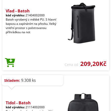
Vlad - Batoh
kód výrobku:
21404002000
Batoh vyrobený z měkké PU. S hlavní
kapsou a zapínáním na přezku. Velký
vnitřní prostor s polstrovanou
přihrádkou na not
209,20Kč
Cena od
9.308 ks
Skladem:
Tidol - Batoh
kód výrobku:
21114002000