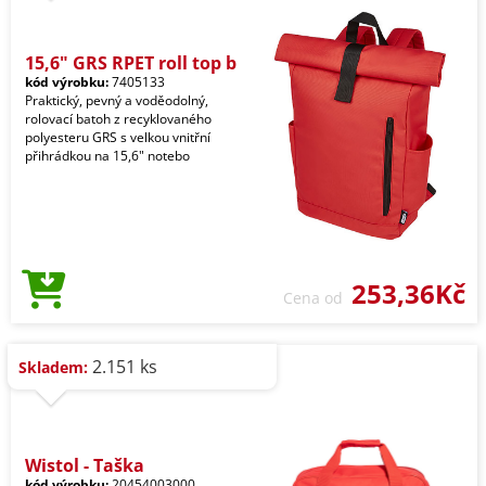
15,6" GRS RPET roll top b
kód výrobku:
7405133
Praktický, pevný a voděodolný,
rolovací batoh z recyklovaného
polyesteru GRS s velkou vnitřní
přihrádkou na 15,6" notebo
253,36Kč
Cena od
2.151 ks
Skladem:
Wistol - Taška
kód výrobku:
20454003000