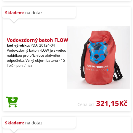
Skladem:
na dotaz
Vodovzdorný batoh FLOW
kód výrobku:
PDA_20124-04
Vodovzdorný batoh FLOW je skvělou
nabídkou pro příznivce aktivního
odpočinku. Velký objem batohu - 15
litrů - pohltí nez
321,15Kč
Cena od
Skladem:
na dotaz