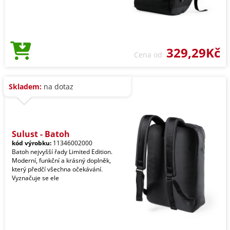
329,29Kč
Cena od
Skladem:
na dotaz
Sulust - Batoh
kód výrobku:
11346002000
Batoh nejvyšší řady Limited Edition.
Moderní, funkční a krásný doplněk,
který předčí všechna očekávání.
Vyznačuje se ele