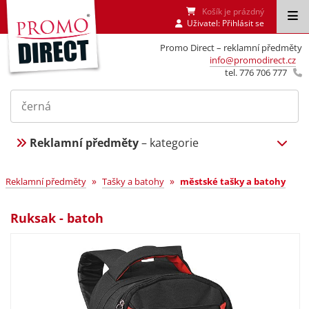
Košík je prázdný
Uživatel:
Přihlásit se
Promo Direct – reklamní předměty
info@promodirect.cz
tel. 776 706 777
Reklamní předměty
– kategorie
»
»
Reklamní předměty
Tašky a batohy
městské tašky a batohy
Ruksak - batoh