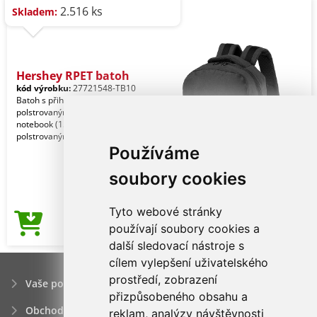
2.516 ks
Skladem:
Hershey RPET batoh
kód výrobku:
27721548-TB10
Batoh s přihrádkami na zip,
polstrovaným prostorem pro
notebook (15 ") a tablet (10"),
polstrovanými zady a ramenními po
Používáme
soubory cookies
Tyto webové stránky
182,82Kč
používají soubory cookies a
Cena od
další sledovací nástroje s
cílem vylepšení uživatelského
prostředí, zobrazení
Vaše poptávka
přizpůsobeného obsahu a
Obchodní podmínky
reklam, analýzy návštěvnosti