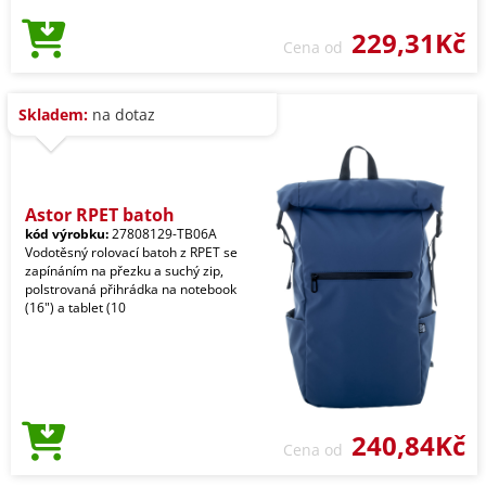
229,31Kč
Cena od
Skladem:
na dotaz
Astor RPET batoh
kód výrobku:
27808129-TB06A
Vodotěsný rolovací batoh z RPET se
zapínáním na přezku a suchý zip,
polstrovaná přihrádka na notebook
(16") a tablet (10
240,84Kč
Cena od