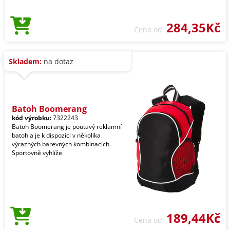
284,35Kč
Cena od
Skladem:
na dotaz
Batoh Boomerang
kód výrobku:
7322243
Batoh Boomerang je poutavý reklamní
batoh a je k dispozici v několika
výrazných barevných kombinacích.
Sportovně vyhlíže
189,44Kč
Cena od