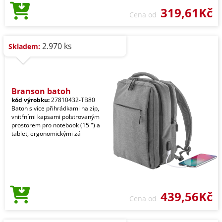
319,61Kč
Cena od
2.970 ks
Skladem:
Branson batoh
kód výrobku:
27810432-TB80
Batoh s více přihrádkami na zip,
vnitřními kapsami polstrovaným
prostorem pro notebook (15 ") a
tablet, ergonomickými zá
439,56Kč
Cena od