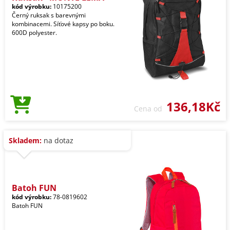
kód výrobku:
10175200
Černý ruksak s barevnými
kombinacemi. Síťové kapsy po boku.
600D polyester.
136,18Kč
Cena od
Skladem:
na dotaz
Batoh FUN
kód výrobku:
78-0819602
Batoh FUN