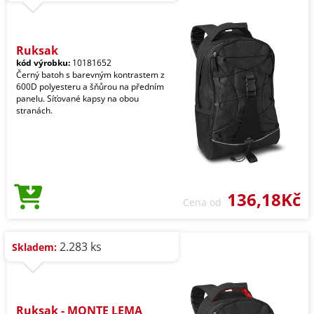
Ruksak
kód výrobku:
10181652
Černý batoh s barevným kontrastem z
600D polyesteru a šňůrou na předním
panelu. Síťované kapsy na obou
stranách.
136,18Kč
Cena od
2.283 ks
Skladem:
Ruksak - MONTE LEMA