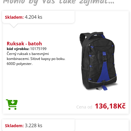
Mohlo by Vás také zajímat...
4.204 ks
Skladem:
Ruksak - batoh
kód výrobku:
10175199
Černý ruksak s barevnými
kombinacemi. Síťové kapsy po boku.
600D polyester.
136,18Kč
Cena od
3.228 ks
Skladem: