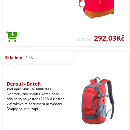
292,03Kč
Cena od
7 ks
Skladem:
Densul - Batoh
kód výrobku:
16168003000
Dobrodružný batoh z kombinace
odolného polyesteru 210D a ripstopu
v atraktivním barevném provedení.
Dvojitý poutko, zapí