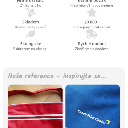
Firma s tradicí
Kvalitní potisk
21 let na trhu
Předměty Vám potiskneme
Skladem
20.000+
Reálné počty skladů
spokojených zákazníků
Ekologické
Rychlé dodání
S důrazem na ekologii
Zboží rychle dodáme
Naše reference – inspirujte se…