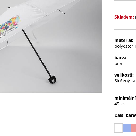
Skladem:
materiál:
polyester 
barva:
bílá
velikosti:
Složený: 
minimální
45 ks
Další bare