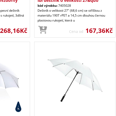
uvzdorný
Ibi deštník o velikosti 27&quo
kód výrobku:
7405028
pesní deštník
Deštník o velikosti 27" (68,6 cm) se stříškou z
 rukojetí, 3dílná
materiálu 190T rPET a 14,5 cm dlouhou černou
plastovou rukojetí, která u
268,16Kč
167,36Kč
Cena od