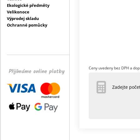
Ekologické předměty
Velikonoce
Výprodej skladu
Ochranné pomůcky
Ceny uvedeny bez DPH a dop
Přijímáme online platby
Zadejte poč