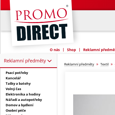
|
|
O nás
Shop
Reklamní předmět
Reklamní předměty
Reklamní předměty:
»
»
Reklamní předměty
Textil
Psací potřeby
Kancelář
Tašky a batohy
Volný čas
Elektronika a hodiny
Nářadí a autopotřeby
Domov a bydlení
Osobní péče