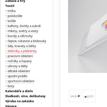
Zábava a hry
Textil
− trička
− polokošile
− košile
− kalhoty, šortky a sukně
− mikiny, svetry a vesty
− bundy a větrovky
− čepice, rukavice a klobouky
− šály, kravaty a šátky
− deštníky a pláštěnky
− pracovní oblečení
− ručníky a župany
− ubrusy a deky
− dětské oblečení
− spodní prádlo
− sportovní oblečení
− boty
Kalendáře a diáře
Sladkosti, vína, delikatesy
Výroba na zakázku
Vánoce