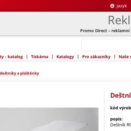
Jazyk
Rek
Promo Direct – reklamní
|
|
|
|
y - katalog
Tiskárna
Katalogy
Pro zákazníky
Naše 
deštníky a pláštěnky
Deštn
kód výrob
popis:
Deštník 