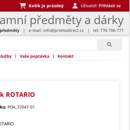
Košík je prázdný
Uživatel:
Přihlásit se
lamní předměty a dárky
 předměty
| e-mail:
info@promodirect.cz
| tel: 776 706 777
|
|
služby
Vaše poptávka
Kontakt
ík ROTARIO
ku:
PDA_37047-01
ROTARIO