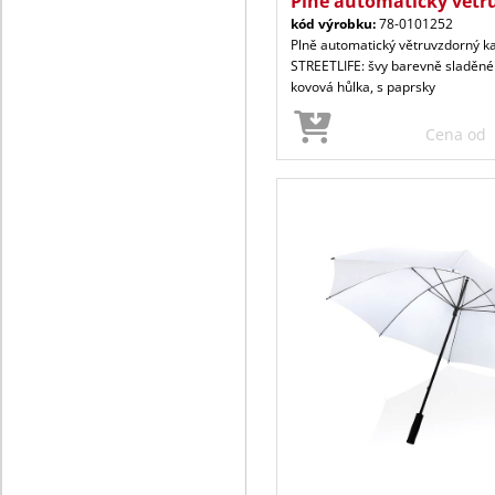
Plně automatický větr
kód výrobku:
78-0101252
Plně automatický větruvzdorný ka
STREETLIFE: švy barevně sladěné s
kovová hůlka, s paprsky
Cena od