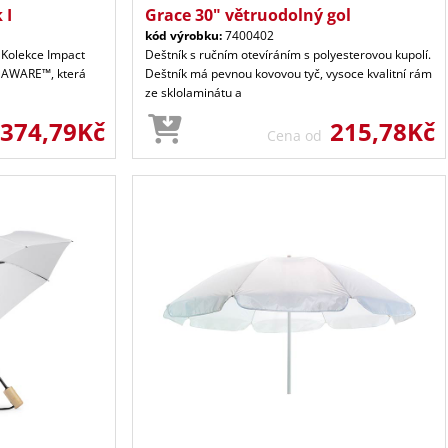
 I
Grace 30" větruodolný gol
kód výrobku:
7400402
 Kolekce Impact
Deštník s ručním otevíráním s polyesterovou kupolí.
u AWARE™, která
Deštník má pevnou kovovou tyč, vysoce kvalitní rám
ze sklolaminátu a
374,79Kč
215,78Kč
Cena od