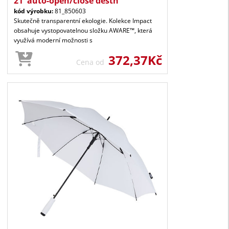
21' auto-open/close deštn
kód výrobku:
81_850603
Skutečně transparentní ekologie. Kolekce Impact
obsahuje vystopovatelnou složku AWARE™, která
využívá moderní možnosti s
372,37Kč
Cena od