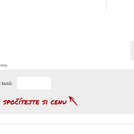
ravy.
et kusů: