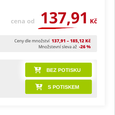
137,91
cena od
Kč
137,91 – 185,12 Kč
Ceny dle množství
-26 %
Množstevní sleva až
BEZ POTISKU
S POTISKEM