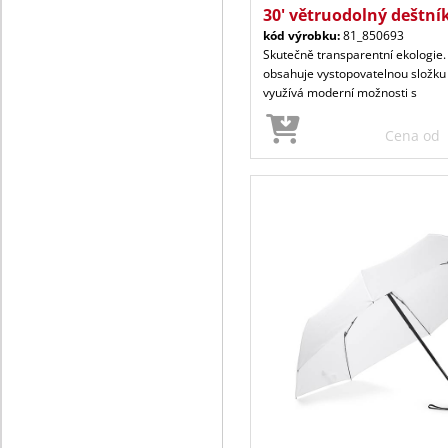
30' větruodolný deštník
kód výrobku:
81_850693
Skutečně transparentní ekologie.
obsahuje vystopovatelnou složk
využívá moderní možnosti s
Cena od