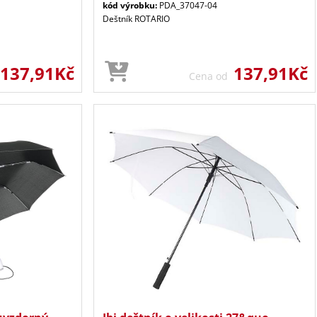
kód výrobku:
PDA_37047-04
Deštník ROTARIO
137,91Kč
137,91Kč
Cena od