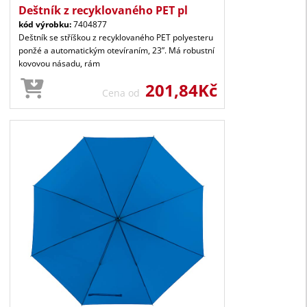
Deštník z recyklovaného PET pl
kód výrobku:
7404877
Deštník se stříškou z recyklovaného PET polyesteru
ponžé a automatickým otevíraním, 23”. Má robustní
kovovou násadu, rám
201,84Kč
Cena od