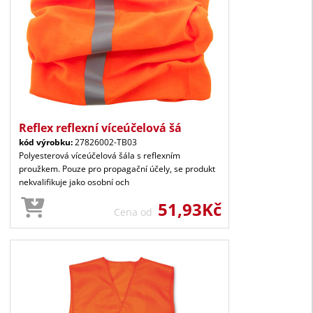
Reflex reflexní víceúčelová šá
kód výrobku:
27826002-TB03
Polyesterová víceúčelová šála s reflexním
proužkem. Pouze pro propagační účely, se produkt
nekvalifikuje jako osobní och
51,93Kč
Cena od