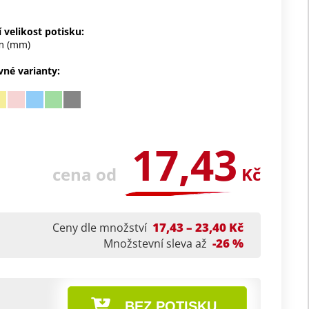
 velikost potisku:
m (mm)
vné varianty:
17,43
cena od
Kč
17,43 – 23,40 Kč
Ceny dle množství
-26 %
Množstevní sleva až
BEZ POTISKU