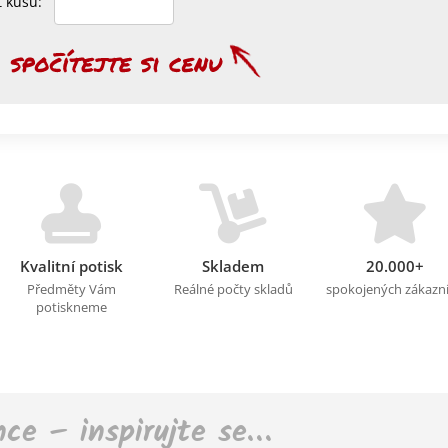
et kusů:
Kvalitní potisk
Skladem
20.000+
Předměty Vám
Reálné počty skladů
spokojených zákazn
potiskneme
nce – inspirujte se…