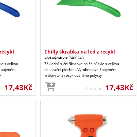
recykl
Chilly škrabka na led z recykl
kód výrobku:
7400243
lo s velkou
Základní ruční škrabka na čelní sklo s velkou
 Spojeném
dekorační plochou. Vyrobeno ve Spojeném
y
království z recyklovaného polysty
17,43Kč
17,43Kč
od
Cena od