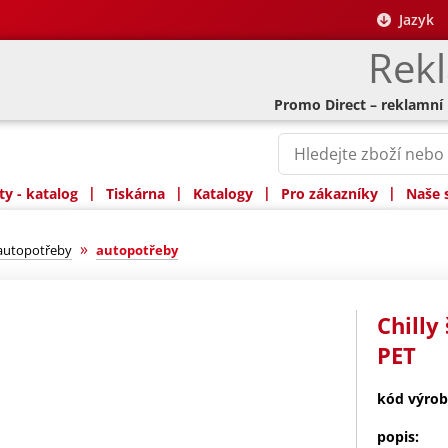
Jazyk
Rek
Promo Direct – reklamní
|
|
|
|
y - katalog
Tiskárna
Katalogy
Pro zákazníky
Naše 
»
 autopotřeby
autopotřeby
Chilly
PET
kód výrob
popis: