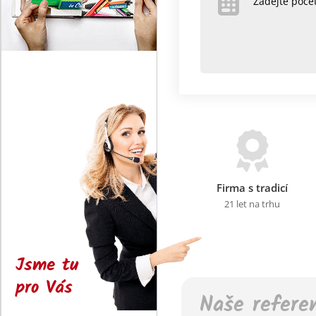
Zadejte poč
Firma s tradicí
21 let na trhu
Jsme tu
pro Vás
Naše refere