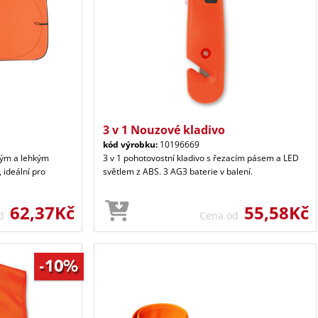
3 v 1 Nouzové kladivo
kód výrobku:
10196669
ckým a lehkým
3 v 1 pohotovostní kladivo s řezacím pásem a LED
 ideální pro
světlem z ABS. 3 AG3 baterie v balení.
62,37Kč
55,58Kč
od
Cena od