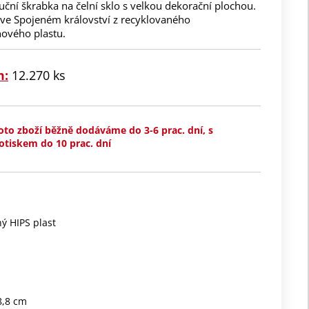
uční škrabka na čelní sklo s velkou dekorační plochou.
ve Spojeném království z recyklovaného
nového plastu.
m:
12.270 ks
oto zboží běžně dodáváme do 3-6 prac. dní, s
otiskem do 10 prac. dní
ý HIPS plast
 8,8 cm