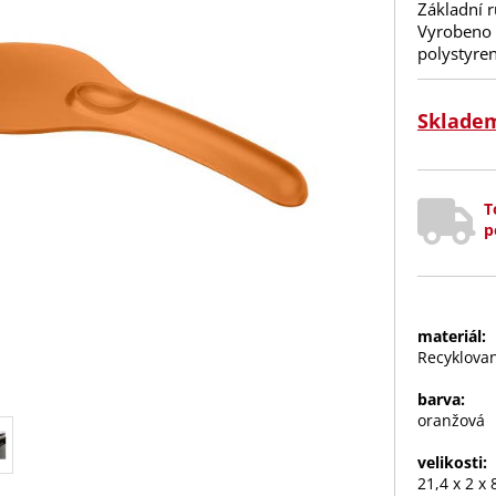
Základní r
Vyrobeno 
polystyre
Sklade
T
p
materiál:
Recyklovan
barva:
oranžová
velikosti:
21,4 x 2 x