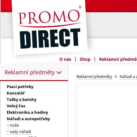
|
|
O nás
Shop
Reklamní předmět
Reklamní předměty
Reklamní předměty:
»
Reklamní předměty
Nářadí a
Psací potřeby
Kancelář
Tašky a batohy
Volný čas
Elektronika a hodiny
Nářadí a autopotřeby
− nože
− sady nářadí