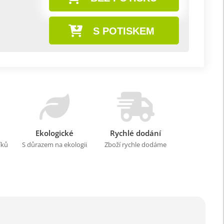
S POTISKEM
Ekologické
Rychlé dodání
íků
S důrazem na ekologii
Zboží rychle dodáme