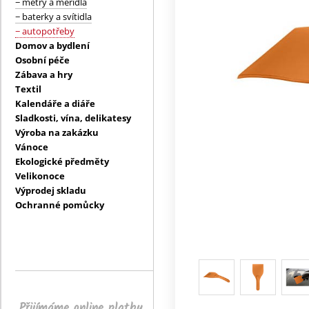
− metry a měřidla
− baterky a svítidla
− autopotřeby
Domov a bydlení
Osobní péče
Zábava a hry
Textil
Kalendáře a diáře
Sladkosti, vína, delikatesy
Výroba na zakázku
Vánoce
Ekologické předměty
Velikonoce
Výprodej skladu
Ochranné pomůcky
Přijímáme online platby