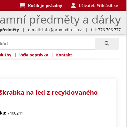
Košík je prázdný
Uživatel:
Přihlásit se
lamní předměty a dárky
 předměty
| e-mail:
info@promodirect.cz
| tel: 776 706 777
|
|
služby
Vaše poptávka
Kontakt
 škrabka na led z recyklovaného
ku:
7400241