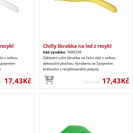
recykl
Chilly škrabka na led z recykl
kód výrobku:
7400239
lo s velkou
Základní ruční škrabka na čelní sklo s velkou
 Spojeném
dekorační plochou. Vyrobeno ve Spojeném
y
království z recyklovaného polysty
17,43Kč
17,43Kč
od
Cena od