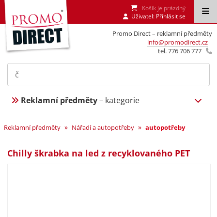
Košík je prázdný
Uživatel:
Přihlásit se
Promo Direct – reklamní předměty
info@promodirect.cz
tel. 776 706 777
Reklamní předměty
– kategorie
»
»
Reklamní předměty
Nářadí a autopotřeby
autopotřeby
Chilly škrabka na led z recyklovaného PET