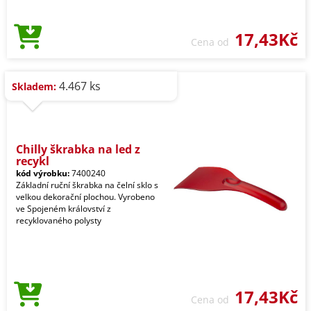
17,43Kč
Cena od
4.467 ks
Skladem:
Chilly škrabka na led z
recykl
kód výrobku:
7400240
Základní ruční škrabka na čelní sklo s
velkou dekorační plochou. Vyrobeno
ve Spojeném království z
recyklovaného polysty
17,43Kč
Cena od