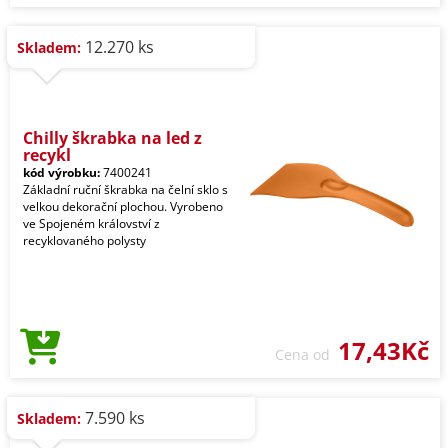
12.270 ks
Skladem:
Chilly škrabka na led z
recykl
kód výrobku:
7400241
Základní ruční škrabka na čelní sklo s
velkou dekorační plochou. Vyrobeno
ve Spojeném království z
recyklovaného polysty
17,43Kč
Cena od
7.590 ks
Skladem: