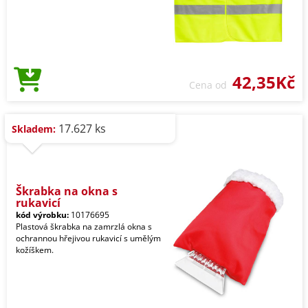
42,35Kč
Cena od
17.627 ks
Skladem:
Škrabka na okna s
rukavicí
kód výrobku:
10176695
Plastová škrabka na zamrzlá okna s
ochrannou hřejivou rukavicí s umělým
kožíškem.