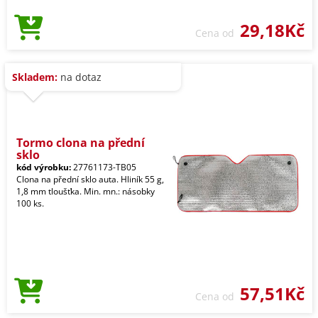
29,18Kč
Cena od
Skladem:
na dotaz
Tormo clona na přední
sklo
kód výrobku:
27761173-TB05
Clona na přední sklo auta. Hliník 55 g,
1,8 mm tloušťka. Min. mn.: násobky
100 ks.
57,51Kč
Cena od