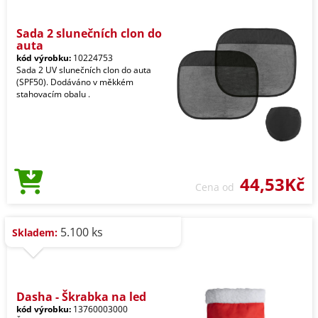
Sada 2 slunečních clon do
auta
kód výrobku:
10224753
Sada 2 UV slunečních clon do auta
(SPF50). Dodáváno v měkkém
stahovacím obalu .
44,53Kč
Cena od
5.100 ks
Skladem:
Dasha - Škrabka na led
kód výrobku:
13760003000