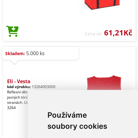
61,21Kč
Cena od
5.000 ks
Skladem:
Eli - Vesta
kód výrobku:
13264003000
Reflexní dětský bryndák v široké škále
jasných tónů. S gumičkami po
stranách. Univerzální velikost. Ref.:
3264
Používáme
soubory cookies