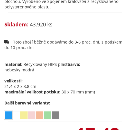
plochou. Vyrobeno ve Spojeném království z recyklovaného
polystyrenového plastu.
Skladem:
43.920 ks
Toto zboží běžně dodáváme do 3-6 prac. dní, s potiskem
do 10 prac. dní
materiál:
Recyklovaný HIPS plast
barva:
nebesky modrá
velikosti:
21,4 x 2 x 8,8 cm
maximální velikost potisku:
30 x 70 mm (mm)
Další barevné varianty: