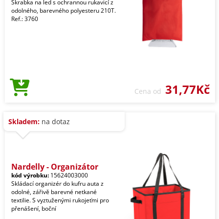
Škrabka na led s ochrannou rukavicí z
odolného, barevného polyesteru 210T.
Ref.: 3760
31,77Kč
Cena od
Skladem:
na dotaz
Nardelly - Organizátor
kód výrobku:
15624003000
Skládací organizér do kufru auta z
odolné, zářivě barevné netkané
textilie. S vyztuženými rukojeťmi pro
přenášení, boční