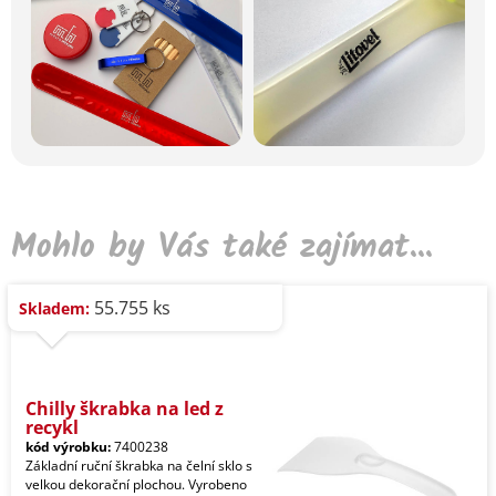
Mohlo by Vás také zajímat...
55.755 ks
Skladem:
Chilly škrabka na led z
recykl
kód výrobku:
7400238
Základní ruční škrabka na čelní sklo s
velkou dekorační plochou. Vyrobeno