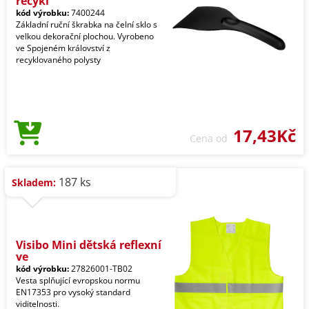
recykl
kód výrobku:
7400244
Základní ruční škrabka na čelní sklo s
velkou dekorační plochou. Vyrobeno
ve Spojeném království z
recyklovaného polysty
17,43Kč
Cena od
187 ks
Skladem:
Visibo Mini dětská reflexní
ve
kód výrobku:
27826001-TB02
Vesta splňující evropskou normu
EN17353 pro vysoký standard
viditelnosti.