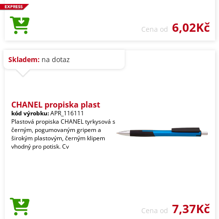
6,02Kč
Cena od
Skladem:
na dotaz
CHANEL propiska plast
kód výrobku:
APR_116111
Plastová propiska CHANEL tyrkysová s
černým, pogumovaným gripem a
širokým plastovým, černým klipem
vhodný pro potisk. Cv
7,37Kč
Cena od