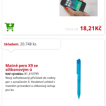
18,21Kč
Cena od
20.748 ks
Skladem:
Matné pero X9 se
silikonovým ú
kód výrobku:
81_610795
Nový sofistikovaný přírůstek do rodiny
per s označením X. Atraktivní vzhled v
matném provedení a silikonový úchop
pro ko