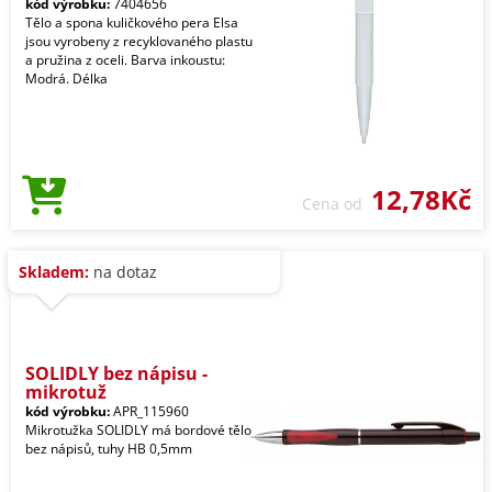
kód výrobku:
7404656
Tělo a spona kuličkového pera Elsa
jsou vyrobeny z recyklovaného plastu
a pružina z oceli. Barva inkoustu:
Modrá. Délka
12,78Kč
Cena od
Skladem:
na dotaz
SOLIDLY bez nápisu -
mikrotuž
kód výrobku:
APR_115960
Mikrotužka SOLIDLY má bordové tělo
bez nápisů, tuhy HB 0,5mm