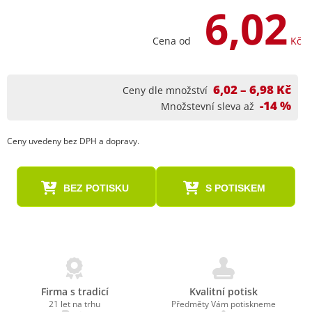
6,02
Cena od
Kč
6,02 – 6,98 Kč
Ceny dle množství
-14 %
Množstevní sleva až
Ceny uvedeny bez DPH a dopravy.
BEZ POTISKU
S POTISKEM
Firma s tradicí
Kvalitní potisk
21 let na trhu
Předměty Vám potiskneme