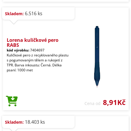
6.516 ks
Skladem:
Lorena kuličkové pero
RABS
kód výrobku:
7404697
Kuličkové pero z recyklovaného plastu
s pogumovaným tělem a rukojetí z
TPR. Barva inkoustu: Černá. Délka
psaní: 1000 met
8,91Kč
Cena od
18.403 ks
Skladem: