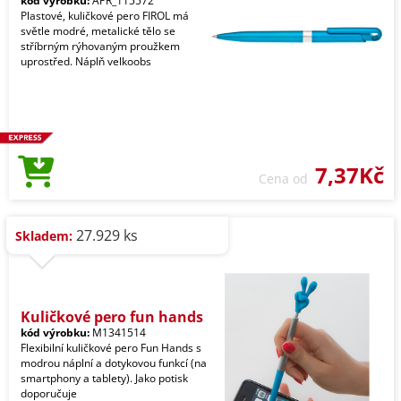
kód výrobku:
APR_115572
Plastové, kuličkové pero FIROL má
světle modré, metalické tělo se
stříbrným rýhovaným proužkem
uprostřed. Náplň velkoobs
7,37Kč
Cena od
27.929 ks
Skladem:
Kuličkové pero fun hands
kód výrobku:
M1341514
Flexibilní kuličkové pero Fun Hands s
modrou náplní a dotykovou funkcí (na
smartphony a tablety). Jako potisk
doporučuje