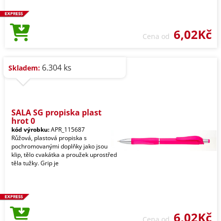
6,02Kč
Cena od
6.304 ks
Skladem:
SALA SG propiska plast
hrot 0
kód výrobku:
APR_115687
Růžová, plastová propiska s
pochromovanými doplňky jako jsou
klip, tělo cvakátka a proužek uprostřed
těla tužky. Grip je
6,02Kč
Cena od