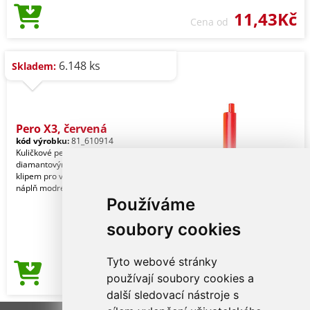
11,43Kč
Cena od
6.148 ks
Skladem:
Pero X3, červená
kód výrobku:
81_610914
Kuličkové pero s jedinečným
diamantovým vzorem a prostorným
klipem pro vaše sdělení. Obsahuje
náplň modrého německého in
Používáme
soubory cookies
Tyto webové stránky
10,08Kč
používají soubory cookies a
Cena od
další sledovací nástroje s