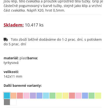
jsou klip, tělo cvakátka a proužek uprostřed těla tužky. Grip je
částečně pogumovaný v barvě tužky, stejně jako klip a vrchní
část cvakátka. Náplň X20, hrot 0,5mm.
Skladem:
10.417 ks
Toto zboží běžně dodáváme do 1-2 prac. dní, s potiskem
do 5 prac. dní
materiál:
plast
barva:
tyrkysová
velikosti:
142x11 mm
Další barevné varianty: