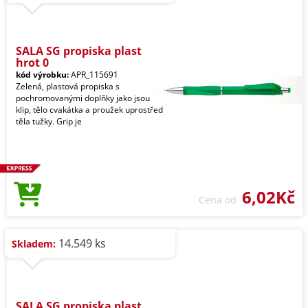
SALA SG propiska plast
hrot 0
kód výrobku:
APR_115691
Zelená, plastová propiska s
pochromovanými doplňky jako jsou
klip, tělo cvakátka a proužek uprostřed
těla tužky. Grip je
6,02Kč
Cena od
14.549 ks
Skladem:
SALA SG propiska plast