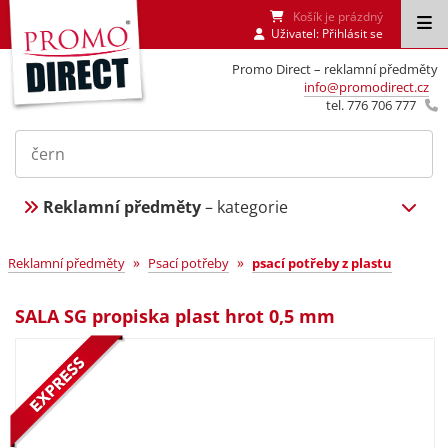
Košík je prázdný
Uživatel:
Přihlásit se
Promo Direct – reklamní předměty
info@promodirect.cz
tel. 776 706 777
Reklamní předměty
– kategorie
»
»
Reklamní předměty
Psací potřeby
psací potřeby z plastu
SALA SG propiska plast hrot 0,5 mm