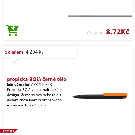
8,72Kč
Cena od
4.204 ks
Skladem:
propiska BOIA černé tělo
kód výrobku:
APR_116843
Propiska BOIA v minimalistickém
designu černého oválného těla s
dynamickým tvarem oranžového
masivního klipu. Tělo i kli