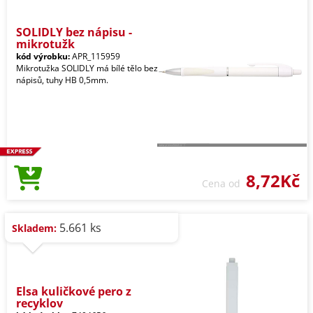
SOLIDLY bez nápisu -
mikrotužk
kód výrobku:
APR_115959
Mikrotužka SOLIDLY má bílé tělo bez
nápisů, tuhy HB 0,5mm.
8,72Kč
Cena od
5.661 ks
Skladem:
Elsa kuličkové pero z
recyklov