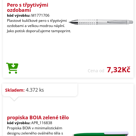
Pero s třpytivými
ozdobami
kód výrobku:
M1771706
Plastové kuličkové pero s třpytivými
ozdobami a velkou modrou náplní.
Jako potisk doporučujeme tampoprint.
7,32Kč
Cena od
4.372 ks
Skladem:
propiska BOIA zelené tělo
kód výrobku:
APR_116838
Propiska BOIA v minimalistickém
designu zeleného oválného těla s