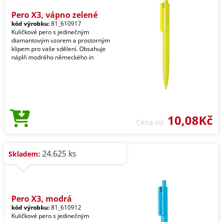
Pero X3, vápno zelené
kód výrobku:
81_610917
Kuličkové pero s jedinečným
diamantovým vzorem a prostorným
klipem pro vaše sdělení. Obsahuje
náplň modrého německého in
10,08Kč
Cena od
24.625 ks
Skladem:
Pero X3, modrá
kód výrobku:
81_610912
Kuličkové pero s jedinečným