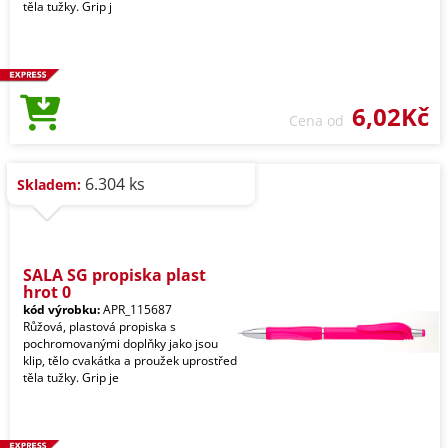
těla tužky. Grip j
6,02Kč
Cena od
6.304 ks
Skladem:
SALA SG propiska plast
hrot 0
kód výrobku:
APR_115687
Růžová, plastová propiska s
pochromovanými doplňky jako jsou
klip, tělo cvakátka a proužek uprostřed
těla tužky. Grip je