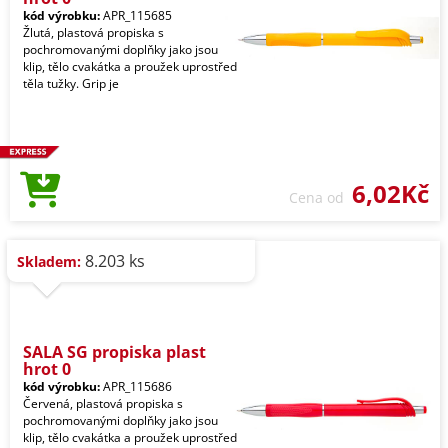
kód výrobku:
APR_115685
Žlutá, plastová propiska s
pochromovanými doplňky jako jsou
klip, tělo cvakátka a proužek uprostřed
těla tužky. Grip je
6,02Kč
Cena od
8.203 ks
Skladem:
SALA SG propiska plast
hrot 0
kód výrobku:
APR_115686
Červená, plastová propiska s
pochromovanými doplňky jako jsou
klip, tělo cvakátka a proužek uprostřed