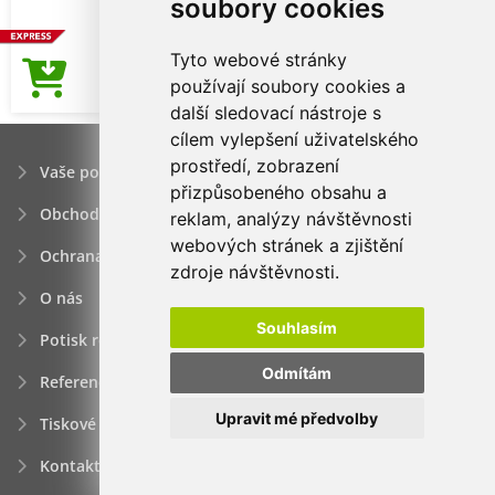
soubory cookies
Tyto webové stránky
8,25Kč
používají soubory cookies a
Cena od
další sledovací nástroje s
cílem vylepšení uživatelského
prostředí, zobrazení
Vaše poptávka
přizpůsobeného obsahu a
Obchodní podmínky
reklam, analýzy návštěvnosti
webových stránek a zjištění
Ochrana osobních údajú
zdroje návštěvnosti.
O nás
Souhlasím
Potisk reklamních předmětů
Odmítám
Reference
Upravit mé předvolby
Tiskové zprávy
Kontakt