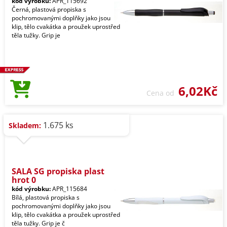
kód výrobku:
APR_115692
Černá, plastová propiska s
pochromovanými doplňky jako jsou
klip, tělo cvakátka a proužek uprostřed
těla tužky. Grip je
6,02Kč
Cena od
1.675 ks
Skladem:
SALA SG propiska plast
hrot 0
kód výrobku:
APR_115684
Bílá, plastová propiska s
pochromovanými doplňky jako jsou
klip, tělo cvakátka a proužek uprostřed
těla tužky. Grip je č