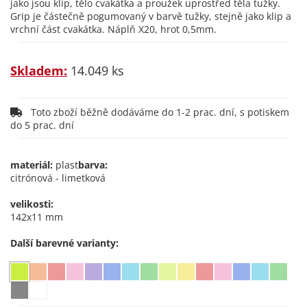
jako jsou klip, tělo cvakátka a proužek uprostřed těla tužky.
Grip je částečně pogumovaný v barvě tužky, stejně jako klip a
vrchní část cvakátka. Náplň X20, hrot 0,5mm.
Skladem:
14.049 ks
Toto zboží běžně dodáváme do 1-2 prac. dní, s potiskem
do 5 prac. dní
materiál:
plast
barva:
citrónová - limetková
velikosti:
142x11 mm
Další barevné varianty: