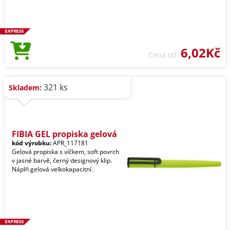
6,02Kč
Cena od
321 ks
Skladem:
FIBIA GEL propiska gelová
kód výrobku:
APR_117181
Gelová propiska s víčkem, soft povrch
v jasné barvě, černý designový klip.
Náplň gelová velkokapacitní.