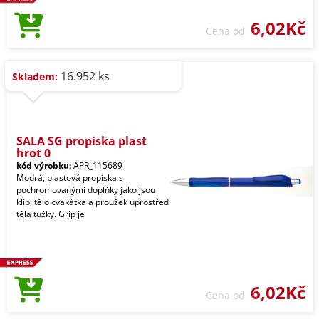
6,02Kč
Cena od
16.952 ks
Skladem:
SALA SG propiska plast
hrot 0
kód výrobku:
APR_115689
Modrá, plastová propiska s
pochromovanými doplňky jako jsou
klip, tělo cvakátka a proužek uprostřed
těla tužky. Grip je
6,02Kč
Cena od