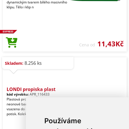
dynamickým tvarem bílého masivního
klipu. Tělo i klip n
11,43Kč
Cena od
8.256 ks
Skladem:
LONDI propiska plast
kód výrobku:
APR_116433
Plastová propiska ve výrazné růžové
neonové barvě. Stříbrná část je
vsazena do části klipu a je vhodná pro
potisk. Kolek
Používáme