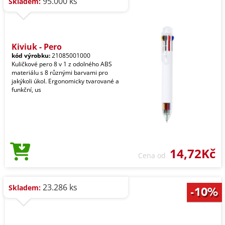
95.000 ks
Skladem:
Kiviuk - Pero
kód výrobku:
21085001000
Kuličkové pero 8 v 1 z odolného ABS
materiálu s 8 různými barvami pro
jakýkoli úkol. Ergonomicky tvarované a
funkční, us
14,72Kč
Cena od
23.286 ks
Skladem: