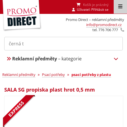
Košík je prázdný
Uživatel:
Přihlásit se
Promo Direct – reklamní předměty
info@promodirect.cz
tel. 776 706 777
Reklamní předměty
– kategorie
»
»
Reklamní předměty
Psací potřeby
psací potřeby z plastu
SALA SG propiska plast hrot 0,5 mm