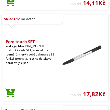
14,11Kč
Cena od
Skladem:
na dotaz
Pero touch SET
kód výrobku:
PDA_19659-00
Praktická sada SET, kompaktních
rozměrů, který v sobě zahrnuje až 8
funkcí: propiska, hrot na dotekové
obrazovky, čistic
17,82Kč
Cena od