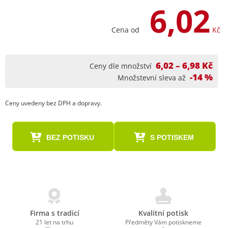
6,02
Cena od
Kč
6,02 – 6,98 Kč
Ceny dle množství
-14 %
Množstevní sleva až
Ceny uvedeny bez DPH a dopravy.
BEZ POTISKU
S POTISKEM
Firma s tradicí
Kvalitní potisk
21 let na trhu
Předměty Vám potiskneme