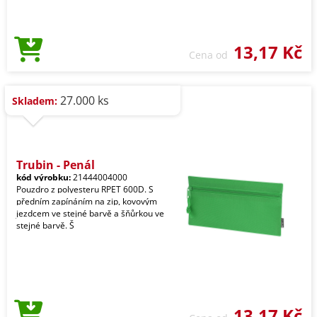
13,17 Kč
Cena od
27.000 ks
Skladem:
Trubin - Penál
kód výrobku:
21444004000
Pouzdro z polyesteru RPET 600D. S
předním zapínáním na zip, kovovým
jezdcem ve stejné barvě a šňůrkou ve
stejné barvě. Š
13,17 Kč