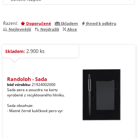
Řazení:
Doporučené
Skladem
Ihned k odběru
Nejlevnější
Nejdražší
Akce
2.900 ks
Skladem:
Randolph - Sada
kód výrobku:
21924002000
Sada pera a pouzdra na karty
vyrobené z recyklovaného hliníku.
Sada obsahuje:
- Matné černé kuličkové pero vyr