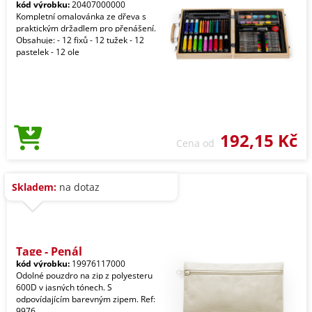
kód výrobku:
20407000000
Kompletní omalovánka ze dřeva s
praktickým držadlem pro přenášení.
Obsahuje: - 12 fixů - 12 tužek - 12
pastelek - 12 ole
192,15 Kč
Cena od
Skladem:
na dotaz
Tage - Penál
kód výrobku:
19976117000
Odolné pouzdro na zip z polyesteru
600D v jasných tónech. S
odpovídajícím barevným zipem. Ref:
9976