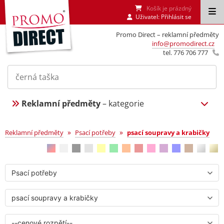
Košík je prázdný
Uživatel:
Přihlásit se
Promo Direct – reklamní předměty
info@promodirect.cz
tel. 776 706 777
Reklamní předměty
– kategorie
psací soupravy a krabičky
»
»
Reklamní předměty
Psací potřeby
psací soupravy a krabičky