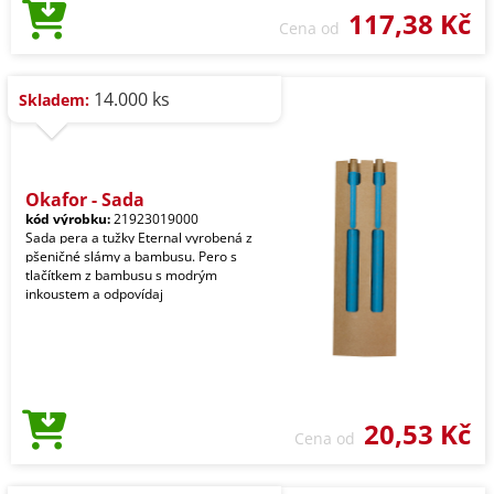
117,38 Kč
Cena od
14.000 ks
Skladem:
Okafor - Sada
kód výrobku:
21923019000
Sada pera a tužky Eternal vyrobená z
pšeničné slámy a bambusu. Pero s
tlačítkem z bambusu s modrým
inkoustem a odpovídaj
20,53 Kč
Cena od