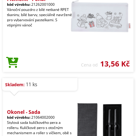
kód výrobku:
21262001000
Vánoční pouzdro z bílé netkané RPET
tkaniny, bílé barvy, speciálně navržené
pro vybarvování pastelkami. S
vtipnými vánoč
13,56 Kč
Cena od
11 ks
Skladem:
Okonel - Sada
kód výrobku:
21064002000
Stylová sada kuličkového pera a
rolleru. Kuličkové pero s otočným
mechanismem a roller s víčkem, obě s