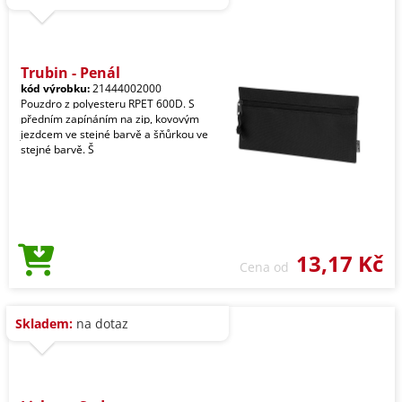
Trubin - Penál
kód výrobku:
21444002000
Pouzdro z polyesteru RPET 600D. S
předním zapínáním na zip, kovovým
jezdcem ve stejné barvě a šňůrkou ve
stejné barvě. Š
13,17 Kč
Cena od
Skladem:
na dotaz