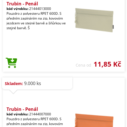
Trubin - Penál
kód výrobku:
21444013000
Pouzdro z polyesteru RPET 600D. S
předním zapínáním na zip, kovovým
jezdcem ve stejné barvě a šňůrkou ve
stejné barvě. Š
11,85 Kč
Cena od
9.000 ks
Skladem:
Trubin - Penál
kód výrobku:
21444007000
Pouzdro z polyesteru RPET 600D. S
předním zapínáním na zip, kovovým