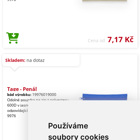
7,17 Kč
Cena od
Skladem:
na dotaz
Tage - Penál
kód výrobku:
19976019000
Odolné pouzdro na zip z polyesteru
600D v jasných tónech. S
odpovídajícím barevným zipem. Ref:
9976
Používáme
soubory cookies