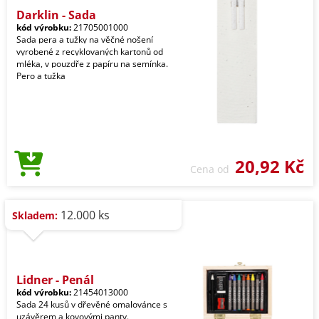
Darklin - Sada
kód výrobku:
21705001000
Sada pera a tužky na věčné nošení
vyrobené z recyklovaných kartonů od
mléka, v pouzdře z papíru na semínka.
Pero a tužka
20,92 Kč
Cena od
12.000 ks
Skladem:
Lidner - Penál
kód výrobku:
21454013000
Sada 24 kusů v dřevěné omalovánce s
uzávěrem a kovovými panty.