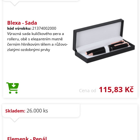
Blexa - Sada
kód výrobku:
21374002000
Výrazná sada kuličkového pera a
rolleru, obě s elegantním matně
černým hliníkovým tělem a růžovo-
zlatými ozdobnými prvky
115,83 Kč
Cena od
26.000 ks
Skladem:
Flemenk - Penál