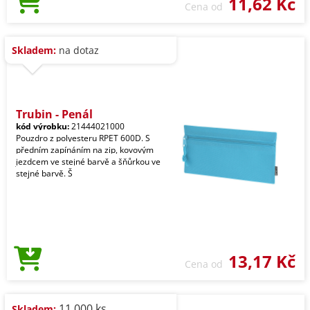
11,62 Kč
Cena od
Skladem:
na dotaz
Trubin - Penál
kód výrobku:
21444021000
Pouzdro z polyesteru RPET 600D. S
předním zapínáním na zip, kovovým
jezdcem ve stejné barvě a šňůrkou ve
stejné barvě. Š
13,17 Kč
Cena od
11.000 ks
Skladem: