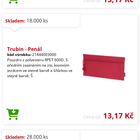
Cena od
18.000 ks
Skladem:
Trubin - Penál
kód výrobku:
21444003000
Pouzdro z polyesteru RPET 600D. S
předním zapínáním na zip, kovovým
jezdcem ve stejné barvě a šňůrkou ve
stejné barvě. Š
13,17 Kč
Cena od
28.000 ks
Skladem: