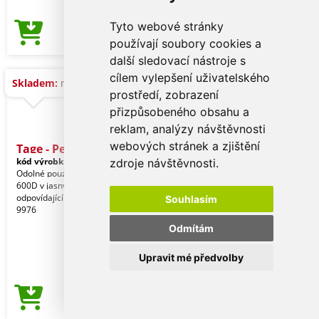
Tyto webové stránky
7,17 Kč
Cena od
používají soubory cookies a
další sledovací nástroje s
cílem vylepšení uživatelského
Skladem:
na dotaz
prostředí, zobrazení
přizpůsobeného obsahu a
reklam, analýzy návštěvnosti
webových stránek a zjištění
Tage - Penál
kód výrobku:
19976005000
zdroje návštěvnosti.
Odolné pouzdro na zip z polyesteru
600D v jasných tónech. S
odpovídajícím barevným zipem. Ref:
Souhlasím
9976
Odmítám
Upravit mé předvolby
7,17 Kč
Cena od