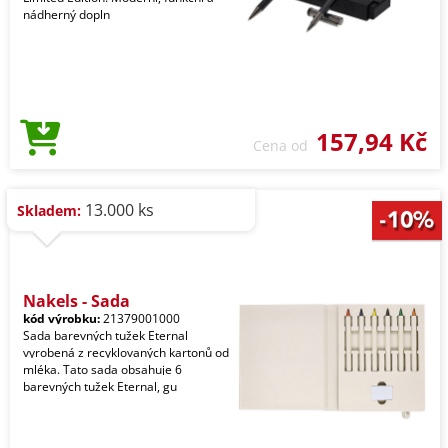
nádherný dopln
157,94 Kč
Cena od
13.000 ks
Skladem:
Nakels - Sada
kód výrobku:
21379001000
Sada barevných tužek Eternal
vyrobená z recyklovaných kartonů od
mléka. Tato sada obsahuje 6
barevných tužek Eternal, gu