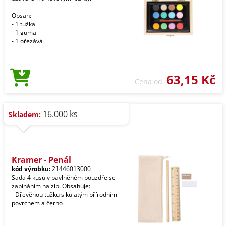
Obsah:
- 1 tužka
- 1 guma
- 1 ořezává
63,15 Kč
Cena od
16.000 ks
Skladem:
Kramer - Penál
kód výrobku:
21446013000
Sada 4 kusů v bavlněném pouzdře se
zapínáním na zip. Obsahuje:
- Dřevěnou tužku s kulatým přírodním
povrchem a černo