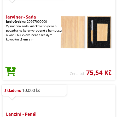
Jarviner - Sada
kód výrobku:
20667000000
Výjimečná sada kuličkového pera a
pouzdra na karty vyrobené z bambusu
a kovu. Kuličkové pero s lesklým
kovovým tělem a m
75,54 Kč
Cena od
10.000 ks
Skladem:
Lanzini - Penál