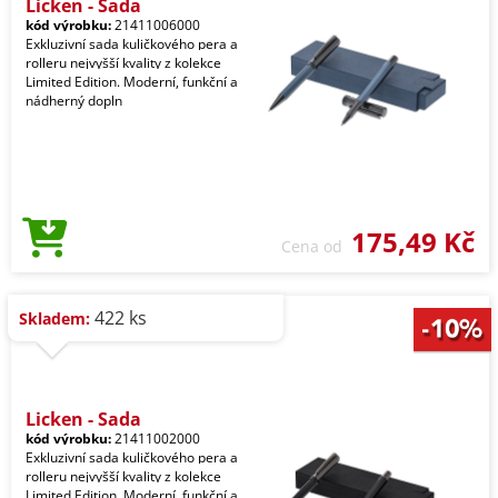
Licken - Sada
kód výrobku:
21411006000
Exkluzivní sada kuličkového pera a
rolleru nejvyšší kvality z kolekce
Limited Edition. Moderní, funkční a
nádherný dopln
175,49 Kč
Cena od
422 ks
Skladem:
Licken - Sada
kód výrobku:
21411002000
Exkluzivní sada kuličkového pera a
rolleru nejvyšší kvality z kolekce
Limited Edition. Moderní, funkční a