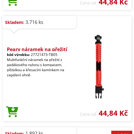
44,84 Kč
Cena od
3.716 ks
Skladem:
Peary náramek na přežití
kód výrobku:
27721473-TB05
Multifunkční náramek na přežití z
padákového nylonu s kompasem,
píšťalkou a křesacím kamínkem na
zapálení ohně.
44,84 Kč
Cena od
1.892 ks
Skladem: