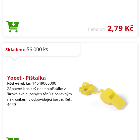
2,79 Kč
Cena od
56.000 ks
Skladem:
Yopet - Píšťalka
kód výrobku:
14649005000
Zábavný klasický design píšťalky v
široké škále jasných tónů s barevným
nákrčníkem v odpovídající barvě. Ref.:
4649