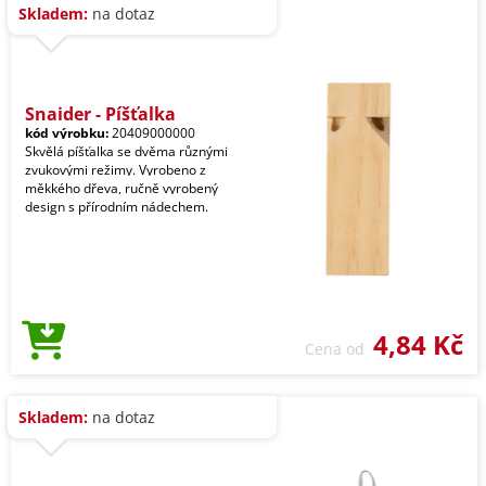
Skladem:
na dotaz
Snaider - Píšťalka
kód výrobku:
20409000000
Skvělá píšťalka se dvěma různými
zvukovými režimy. Vyrobeno z
měkkého dřeva, ručně vyrobený
design s přírodním nádechem.
4,84 Kč
Cena od
Skladem:
na dotaz