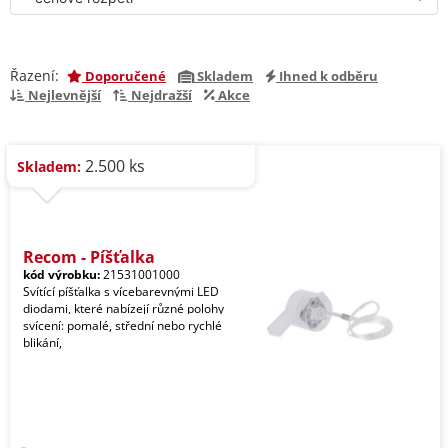
Řazení:
Doporučené
Skladem
Ihned k odběru
Nejlevnější
Nejdražší
Akce
2.500 ks
Skladem:
Recom - Píšťalka
kód výrobku:
21531001000
Svítící píšťalka s vícebarevnými LED
diodami, které nabízejí různé polohy
svícení: pomalé, střední nebo rychlé
blikání,