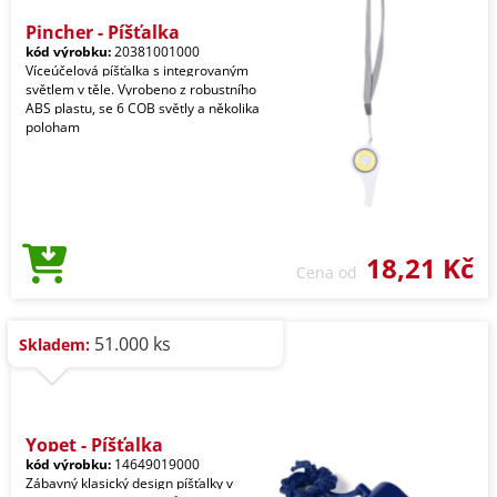
Pincher - Píšťalka
kód výrobku:
20381001000
Víceúčelová píšťalka s integrovaným
světlem v těle. Vyrobeno z robustního
ABS plastu, se 6 COB světly a několika
poloham
18,21 Kč
Cena od
51.000 ks
Skladem:
Yopet - Píšťalka
kód výrobku:
14649019000
Zábavný klasický design píšťalky v