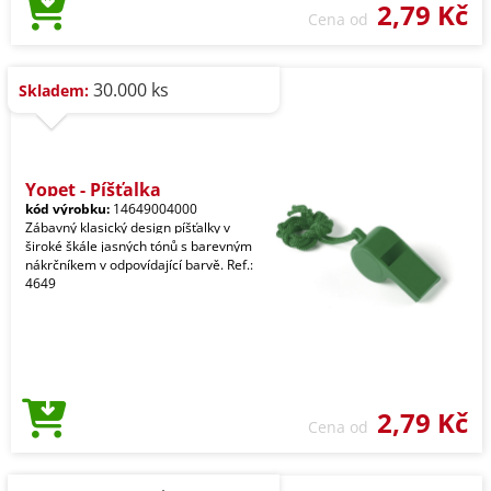
2,79 Kč
Cena od
30.000 ks
Skladem:
Yopet - Píšťalka
kód výrobku:
14649004000
Zábavný klasický design píšťalky v
široké škále jasných tónů s barevným
nákrčníkem v odpovídající barvě. Ref.:
4649
2,79 Kč
Cena od