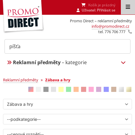
Košík je prázdný
Uživatel:
Přihlásit se
Promo Direct – reklamní předměty
info@promodirect.cz
tel. 776 706 777
Reklamní předměty
– kategorie
Zábava a hry
»
Reklamní předměty
Zábava a hry