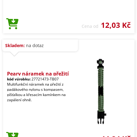
12,03 Kč
Cena od
Skladem:
na dotaz
Peary náramek na přežití
kód výrobku:
27721473-TB07
Multifunkční náramek na přežití z
padákového nylonu s kompasem,
píšťalkou a křesacím kamínkem na
zapálení ohně.