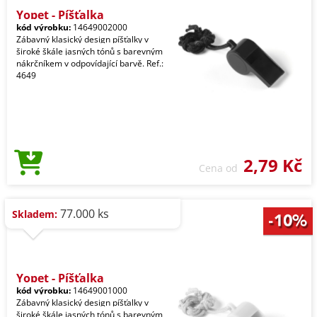
Yopet - Píšťalka
kód výrobku:
14649002000
Zábavný klasický design píšťalky v
široké škále jasných tónů s barevným
nákrčníkem v odpovídající barvě. Ref.:
4649
2,79 Kč
Cena od
77.000 ks
Skladem:
Yopet - Píšťalka
kód výrobku:
14649001000
Zábavný klasický design píšťalky v
široké škále jasných tónů s barevným